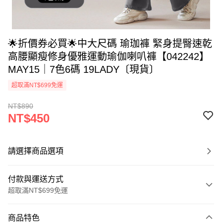
🌟折價券必買🌟中大尺碼 瑜珈褲 緊身提臀速乾
高腰顯瘦修身優雅運動瑜伽喇叭褲【042242】
MAY15｜7色6碼 19LADY〔現貨〕
超取滿NT$699免運
NT$890
NT$450
請選擇商品選項
付款與運送方式
超取滿NT$699免運
付款方式
商品特色