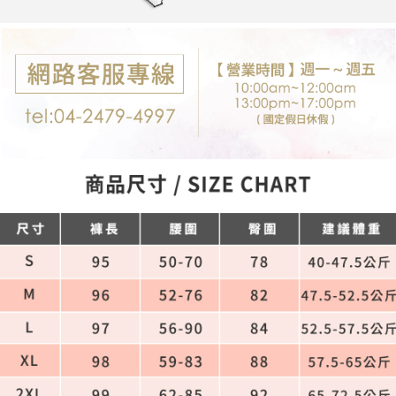
每筆NT$80，滿NT$699(含以上)免運費
購買商品的店家。未經商家同意取消之訂單仍視為有效，需透過AFTEE先享
後付繳納相關費用。
付款後7-11取貨
※ 交易是否成功請以「AFTEE先享後付 」之結帳頁面顯示為準，若有關於
是否繳費成功／繳費後需取消欲退款等相關疑問，請聯繫「AFTEE先享後付
每筆NT$80，滿NT$699(含以上)免運費
客戶支援中心」
https://netprotections.freshdesk.com/support/home
宅配
【注意事項】
１．透過由恩沛科技股份有限公司提供之「AFTEE先享後付」服務完成之交
每筆NT$80，滿NT$699(含以上)免運費
易，需依本服務之必要範圍內提供個人資料，並將交易相關給付款項請求債
權轉讓予恩沛科技股份有限公司。
郵局-限配送台灣外島
２．關於個人資料處理事宜，請瀏覽以下網址：
每筆NT$100，滿NT$3,000(含以上)免運費
https://aftee.tw/terms/#terms3
３．未成年的使用者請事先徵得法定代理人或監護人之同意方可使用
「AFTEE先享後付」，若未經同意申辦者引起之損失，本公司不負相關責
任。
４．使用「AFTEE先享後付」時，將依據個別帳號之用戶狀況，依本公司即
時審查核予不同之上限額度；若仍有額度不足之情形，本公司將視審查結果
請求用戶進行身份認證。
５．嚴禁一人註冊多個帳號或使用他人資訊註冊。若發現惡意使用之情形，
恩沛科技股份有限公司將有權停止該用戶之使用額度並採取法律行動。