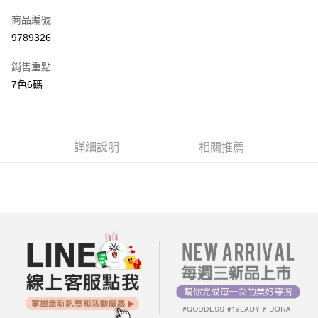
信用卡一次付款
商品編號
超商取貨付款
9789326
LINE Pay
銷售重點
街口支付
7色6碼
AFTEE先享後付
相關說明
【關於「AFTEE先享後付」】
詳細說明
相關推薦
ATM付款
AFTEE先享後付是「在收到商品之後才付款」的支付方式。 讓您購物簡單
便利好安心！
１．簡單：不需註冊會員、不需綁卡、不需儲值。
運送方式
２．便利：只要手機號碼，簡訊認證，即可結帳。
３．安心：先確認商品／服務後，再付款。
全家付款取貨
每筆NT$80，滿NT$699(含以上)免運費
【「AFTEE先享後付」結帳流程】
１．於結帳方式選擇「AFTEE先享後付」後，將跳轉至「AFTEE先享後付」
付款後全家取貨
結帳頁面，進行簡訊認證並確認金額後，即可完成結帳。
２．訂單成立數日內，您將收到繳費通知簡訊。
每筆NT$80，滿NT$699(含以上)免運費
３．收到繳費通知簡訊後14天內，點擊此簡訊中的連結，可透過四大超商／
ATM／網路銀行／等多元方式進行付款，方視為交易完成。
7-11付款取貨
※ 請注意：結帳手續完成當下不需立刻繳費，但若您需要取消訂單，請聯絡