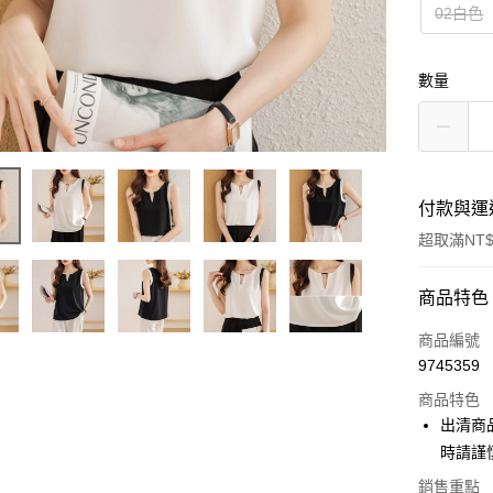
02白色
數量
付款與運
超取滿NT$
付款方式
商品特色
信用卡一
商品編號
9745359
超商取貨
商品特色
LINE Pay
出清商
時請謹
街口支付
銷售重點