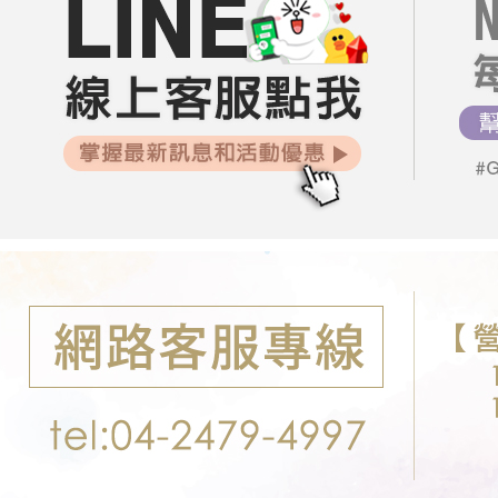
每筆NT$8
求債權轉
２．關於
郵局-限配
https://aft
每筆NT$1
３．未成
「AFTE
任。
４．使用「
即時審查
結果請求
５．嚴禁
形，恩沛
動。