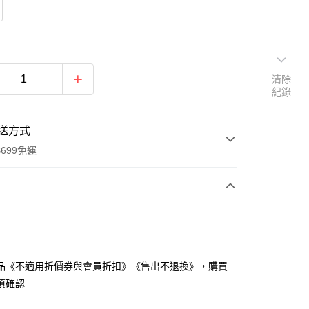
清除
紀錄
送方式
699免運
次付款
付款
品《不適用折價券與會員折扣》《售出不退換》，購買
慎確認