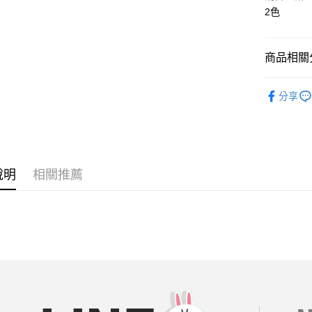
AFTEE先
2色
相關說明
【關於「A
ATM付款
AFTEE
商品相關分
便利好安
１．簡單
背心｜小
２．便利
運送方式
分享
３．安心
══════
全家付款
【「AFT
【19 LA
每筆NT$8
１．於結帳
付」結帳
❤️熱銷類
付款後全
２．訂單
３．收到繳
說明
相關推薦
【輕熟女
每筆NT$8
／ATM／
※ 請注意
現貨專區
7-11付款
絡購買商品
🌟【限量
先享後付
每筆NT$8
※ 交易是
每周新品
是否繳費成
付款後7-1
付客戶支
每筆NT$8
每周新品
【注意事
每周新品
宅配
１．透過由
交易，需