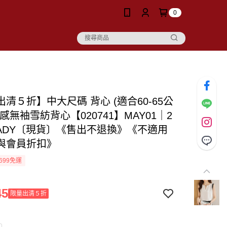
0
清５折】中大尺碼 背心 (適合60-65公
感無袖雪紡背心【020741】MAY01｜2
9LADY〔現貨〕《售出不退換》《不適用
與會員折扣》
699免運
45
限量出清５折