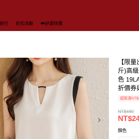
排行
折扣活動
👑好康特價
【限量出
斤)高級
色 1
折價券
超取滿NT$
NT$490
NT$2
顏色