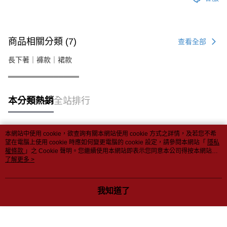
商品相關分類 (7)
查看全部
長下著｜褲款｜裙款
══════════════
本分類熱銷
全站排行
本網站中使用 cookie，欲查詢有關本網站使用 cookie 方式之詳情，及若您不希
熱門標籤
望在電腦上使用 cookie 時應如何變更電腦的 cookie 設定，請參閱本網站「
隱私
權條款
」之 Cookie 聲明。您繼續使用本網站即表示您同意本公司得按本網站使
用條款之 Cookie 聲明使用 cookie。
了解更多 >
我知道了