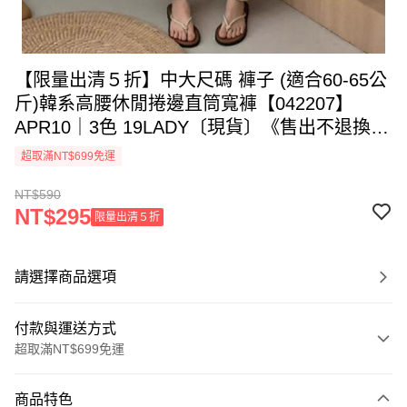
【限量出清５折】中大尺碼 褲子 (適合60-65公
斤)韓系高腰休閒捲邊直筒寬褲【042207】
APR10｜3色 19LADY〔現貨〕《售出不退換》
《不適用折價券與會員折扣》
超取滿NT$699免運
NT$590
NT$295
限量出清５折
請選擇商品選項
付款與運送方式
超取滿NT$699免運
付款方式
商品特色