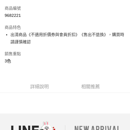
信用卡一次付款
商品編號
超商取貨付款
9682221
LINE Pay
商品特色
街口支付
出清商品《不適用折價券與會員折扣》《售出不退換》，購買時
請謹慎確認
AFTEE先享後付
相關說明
銷售重點
【關於「AFTEE先享後付」】
3色
ATM付款
AFTEE先享後付是「在收到商品之後才付款」的支付方式。 讓您購物簡單
便利好安心！
１．簡單：不需註冊會員、不需綁卡、不需儲值。
運送方式
２．便利：只要手機號碼，簡訊認證，即可結帳。
３．安心：先確認商品／服務後，再付款。
全家付款取貨
詳細說明
相關推薦
每筆NT$80，滿NT$699(含以上)免運費
【「AFTEE先享後付」結帳流程】
１．於結帳方式選擇「AFTEE先享後付」後，將跳轉至「AFTEE先享後付」
付款後全家取貨
結帳頁面，進行簡訊認證並確認金額後，即可完成結帳。
２．訂單成立數日內，您將收到繳費通知簡訊。
每筆NT$80，滿NT$699(含以上)免運費
３．收到繳費通知簡訊後14天內，點擊此簡訊中的連結，可透過四大超商／
ATM／網路銀行／等多元方式進行付款，方視為交易完成。
7-11付款取貨
※ 請注意：結帳手續完成當下不需立刻繳費，但若您需要取消訂單，請聯絡