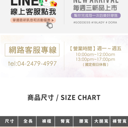
每筆NT$80，滿NT$699(含以上)免運費
購買商品的店家。未經商家同意取消之訂單仍視為有效，需透過AFTEE先享
後付繳納相關費用。
付款後7-11取貨
※ 交易是否成功請以「AFTEE先享後付 」之結帳頁面顯示為準，若有關於
是否繳費成功／繳費後需取消欲退款等相關疑問，請聯繫「AFTEE先享後付
每筆NT$80，滿NT$699(含以上)免運費
客戶支援中心」
https://netprotections.freshdesk.com/support/home
宅配
【注意事項】
１．透過由恩沛科技股份有限公司提供之「AFTEE先享後付」服務完成之交
每筆NT$80，滿NT$699(含以上)免運費
易，需依本服務之必要範圍內提供個人資料，並將交易相關給付款項請求債
權轉讓予恩沛科技股份有限公司。
郵局-限配送台灣外島
２．關於個人資料處理事宜，請瀏覽以下網址：
每筆NT$100，滿NT$3,000(含以上)免運費
https://aftee.tw/terms/#terms3
３．未成年的使用者請事先徵得法定代理人或監護人之同意方可使用
「AFTEE先享後付」，若未經同意申辦者引起之損失，本公司不負相關責
任。
４．使用「AFTEE先享後付」時，將依據個別帳號之用戶狀況，依本公司即
時審查核予不同之上限額度；若仍有額度不足之情形，本公司將視審查結果
請求用戶進行身份認證。
５．嚴禁一人註冊多個帳號或使用他人資訊註冊。若發現惡意使用之情形，
恩沛科技股份有限公司將有權停止該用戶之使用額度並採取法律行動。