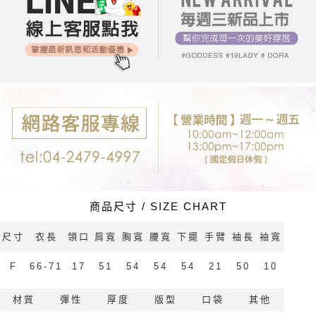
每筆NT$80，滿NT$699(含以上)免運費
購買商品的店家。未經商家同意取消之訂單仍視為有效，需透過AFTEE先享
後付繳納相關費用。
付款後7-11取貨
※ 交易是否成功請以「AFTEE先享後付 」之結帳頁面顯示為準，若有關於
是否繳費成功／繳費後需取消欲退款等相關疑問，請聯繫「AFTEE先享後付
每筆NT$80，滿NT$699(含以上)免運費
客戶支援中心」
https://netprotections.freshdesk.com/support/home
宅配
【注意事項】
１．透過由恩沛科技股份有限公司提供之「AFTEE先享後付」服務完成之交
每筆NT$80，滿NT$699(含以上)免運費
易，需依本服務之必要範圍內提供個人資料，並將交易相關給付款項請求債
權轉讓予恩沛科技股份有限公司。
郵局-限配送台灣外島
２．關於個人資料處理事宜，請瀏覽以下網址：
每筆NT$100，滿NT$3,000(含以上)免運費
https://aftee.tw/terms/#terms3
３．未成年的使用者請事先徵得法定代理人或監護人之同意方可使用
「AFTEE先享後付」，若未經同意申辦者引起之損失，本公司不負相關責
任。
４．使用「AFTEE先享後付」時，將依據個別帳號之用戶狀況，依本公司即
時審查核予不同之上限額度；若仍有額度不足之情形，本公司將視審查結果
商品尺寸 / SIZE CHART
請求用戶進行身份認證。
５．嚴禁一人註冊多個帳號或使用他人資訊註冊。若發現惡意使用之情形，
尺寸
衣長
領口
肩寬
胸寬
腰寬
下擺
手臂
袖長
袖寬
恩沛科技股份有限公司將有權停止該用戶之使用額度並採取法律行動。
F
66-71
17
51
54
54
54
21
50
10
材質
彈性
厚度
版型
口袋
其他