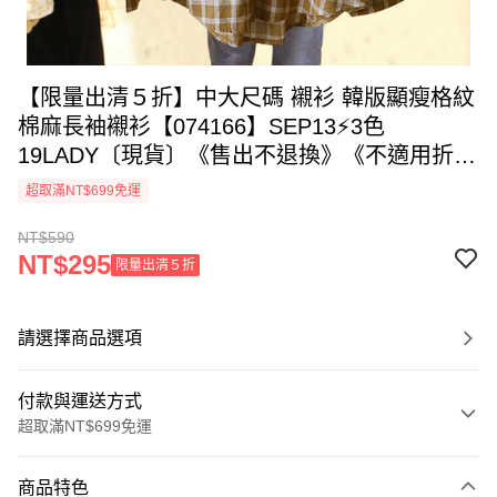
【限量出清５折】中大尺碼 襯衫 韓版顯瘦格紋
棉麻長袖襯衫【074166】SEP13⚡3色
19LADY〔現貨〕《售出不退換》《不適用折價
券與會員折扣》
超取滿NT$699免運
NT$590
NT$295
限量出清５折
請選擇商品選項
付款與運送方式
超取滿NT$699免運
付款方式
商品特色