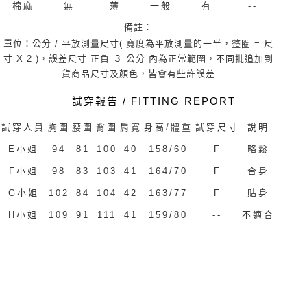
棉麻
無
薄
一般
有
--
備註：
單位：公分 / 平放測量尺寸( 寬度為平放測量的一半，整圈 = 尺
寸 X 2 )，誤差尺寸 正負 ３ 公分 內為正常範圍，不同批追加到
貨商品尺寸及顏色，皆會有些許誤差
試穿報告 / FITTING REPORT
試穿人員
胸圍
腰圍
臀圍
肩寬
身高/體重
試穿尺寸
說明
E小姐
94
81
100
40
158/60
F
略鬆
F小姐
98
83
103
41
164/70
F
合身
G小姐
102
84
104
42
163/77
F
貼身
H小姐
109
91
111
41
159/80
--
不適合