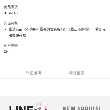
信用卡一次付款
商品編號
超商取貨付款
9154149
LINE Pay
商品特色
街口支付
出清商品《不適用折價券與會員折扣》《售出不退換》，購買時
請謹慎確認
AFTEE先享後付
相關說明
銷售重點
【關於「AFTEE先享後付」】
3色
ATM付款
AFTEE先享後付是「在收到商品之後才付款」的支付方式。 讓您購物簡單
便利好安心！
１．簡單：不需註冊會員、不需綁卡、不需儲值。
運送方式
２．便利：只要手機號碼，簡訊認證，即可結帳。
３．安心：先確認商品／服務後，再付款。
全家付款取貨
詳細說明
相關推薦
每筆NT$80，滿NT$699(含以上)免運費
【「AFTEE先享後付」結帳流程】
１．於結帳方式選擇「AFTEE先享後付」後，將跳轉至「AFTEE先享後付」
付款後全家取貨
結帳頁面，進行簡訊認證並確認金額後，即可完成結帳。
２．訂單成立數日內，您將收到繳費通知簡訊。
每筆NT$80，滿NT$699(含以上)免運費
３．收到繳費通知簡訊後14天內，點擊此簡訊中的連結，可透過四大超商／
ATM／網路銀行／等多元方式進行付款，方視為交易完成。
7-11付款取貨
※ 請注意：結帳手續完成當下不需立刻繳費，但若您需要取消訂單，請聯絡