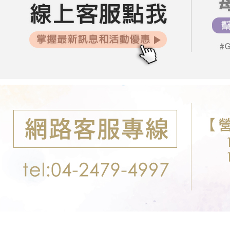
交易，需
每筆NT$8
求債權轉
２．關於
郵局-限配
https://aft
每筆NT$1
３．未成
「AFTE
任。
４．使用「
即時審查
結果請求
５．嚴禁
形，恩沛
動。