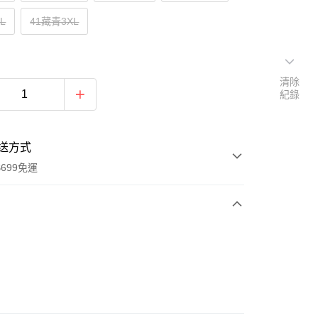
L
41藏青3XL
清除
紀錄
送方式
699免運
次付款
付款