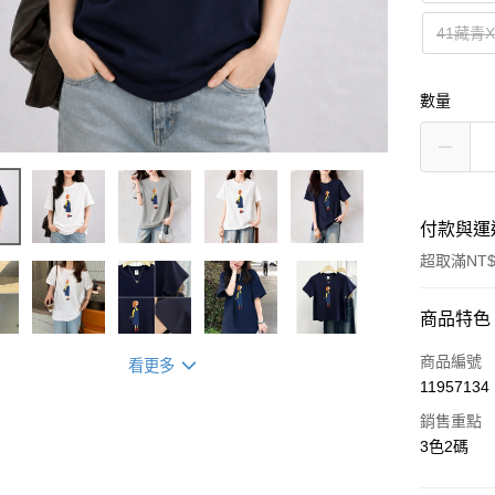
41藏青X
數量
付款與運
超取滿NT$
付款方式
商品特色
信用卡一
商品編號
看更多
11957134
超商取貨
銷售重點
LINE Pay
3色2碼
街口支付