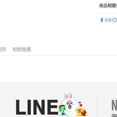
商品相關分
AFTEE先
相關說明
每周新品
【關於「A
分享
ATM付款
AFTEE
══════
便利好安
１．簡單
【19 LA
２．便利
運送方式
３．安心
短袖｜上衣
全家付款
說明
相關推薦
【百搭休閒
【「AFT
每筆NT$8
１．於結帳
【輕熟女
付」結帳
付款後全
２．訂單
👑好康特
３．收到繳
每筆NT$8
／ATM／
每周新品
※ 請注意
7-11付款
絡購買商品
08/05【
先享後付
每筆NT$8
※ 交易是
是否繳費成
付款後7-1
付客戶支
每筆NT$8
【注意事
宅配
１．透過由