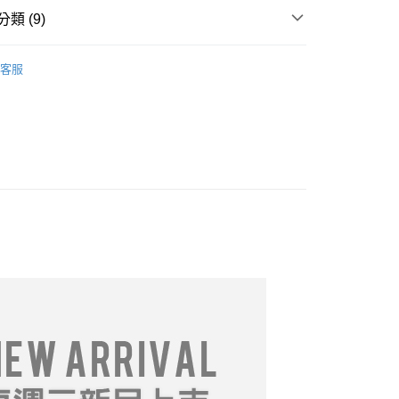
類 (9)
享後付
推薦
07/08【19LADY】夏季新品
FTEE先享後付」】
客服
先享後付是「在收到商品之後才付款」的支付方式。 讓您購物簡單
════════
心！
：不需註冊會員、不需綁卡、不需儲值。
DY】中大尺碼__全部商品❤
：只要手機號碼，簡訊認證，即可結帳。
：先確認商品／服務後，再付款。
｜T恤
取貨
專區$249起】
EE先享後付」結帳流程】
0，滿NT$699(含以上)免運費
方式選擇「AFTEE先享後付」後，將跳轉至「AFTEE先享後
系列】
頁面，進行簡訊認證並確認金額後，即可完成結帳。
家取貨
成立數日內，您將收到繳費通知簡訊。
價專區
費通知簡訊後14天內，點擊此簡訊中的連結，可透過四大超商
0，滿NT$699(含以上)免運費
網路銀行／等多元方式進行付款，方視為交易完成。
推薦
07/22【19LADY】夏季新品
：結帳手續完成當下不需立刻繳費，但若您需要取消訂單，請聯
取貨
的店家。未經商家同意取消之訂單仍視為有效，需透過AFTEE
19LADY】夏季新品
繳納相關費用。
0，滿NT$699(含以上)免運費
否成功請以「AFTEE先享後付 」之結帳頁面顯示為準，若有關於
功／繳費後需取消欲退款等相關疑問，請聯繫「AFTEE先享後
1取貨
援中心」
https://netprotections.freshdesk.com/support/home
0，滿NT$699(含以上)免運費
項】
恩沛科技股份有限公司提供之「AFTEE先享後付」服務完成之