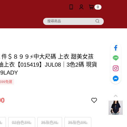
0
２件＄８９９⚡中大尺碼 上衣 甜美女孩
上衣【015419】JUL08｜3色2碼 現貨
9LADY
699免運
90
L
02白色3XL
35灰色XL
35灰色3XL