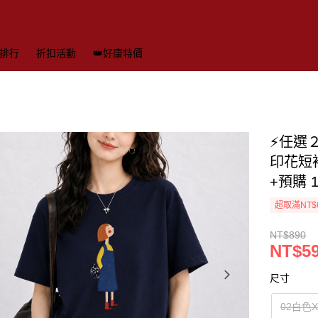
排行
折扣活動
👑好康特價
⚡任選
印花短袖
+預購 1
超取滿NT$
NT$890
NT$5
尺寸
02白色X