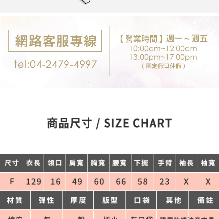
每筆NT$80，滿NT$699(含以上)免運費
購買商品的店家。未經商家同意取消之訂單仍視為有效，需透過AFTEE先享
後付繳納相關費用。
付款後7-11取貨
※ 交易是否成功請以「AFTEE先享後付 」之結帳頁面顯示為準，若有關於
是否繳費成功／繳費後需取消欲退款等相關疑問，請聯繫「AFTEE先享後付
每筆NT$80，滿NT$699(含以上)免運費
客戶支援中心」
https://netprotections.freshdesk.com/support/home
宅配
【注意事項】
１．透過由恩沛科技股份有限公司提供之「AFTEE先享後付」服務完成之交
每筆NT$80，滿NT$699(含以上)免運費
易，需依本服務之必要範圍內提供個人資料，並將交易相關給付款項請求債
權轉讓予恩沛科技股份有限公司。
郵局-限配送台灣外島
２．關於個人資料處理事宜，請瀏覽以下網址：
每筆NT$100，滿NT$3,000(含以上)免運費
https://aftee.tw/terms/#terms3
３．未成年的使用者請事先徵得法定代理人或監護人之同意方可使用
「AFTEE先享後付」，若未經同意申辦者引起之損失，本公司不負相關責
任。
４．使用「AFTEE先享後付」時，將依據個別帳號之用戶狀況，依本公司即
時審查核予不同之上限額度；若仍有額度不足之情形，本公司將視審查結果
請求用戶進行身份認證。
５．嚴禁一人註冊多個帳號或使用他人資訊註冊。若發現惡意使用之情形，
恩沛科技股份有限公司將有權停止該用戶之使用額度並採取法律行動。