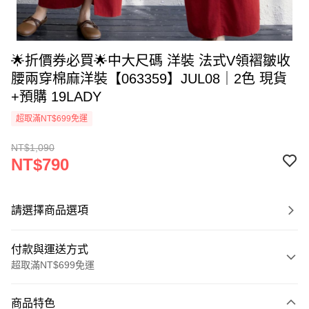
🌟折價券必買🌟中大尺碼 洋裝 法式V領褶皺收
腰兩穿棉麻洋裝【063359】JUL08｜2色 現貨
+預購 19LADY
超取滿NT$699免運
NT$1,090
NT$790
請選擇商品選項
付款與運送方式
超取滿NT$699免運
付款方式
商品特色