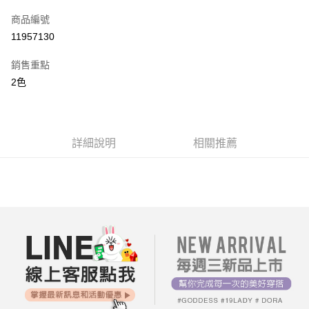
信用卡一次付款
商品編號
超商取貨付款
11957130
LINE Pay
銷售重點
街口支付
2色
AFTEE先享後付
相關說明
【關於「AFTEE先享後付」】
詳細說明
相關推薦
ATM付款
AFTEE先享後付是「在收到商品之後才付款」的支付方式。 讓您購物簡單
便利好安心！
１．簡單：不需註冊會員、不需綁卡、不需儲值。
運送方式
２．便利：只要手機號碼，簡訊認證，即可結帳。
３．安心：先確認商品／服務後，再付款。
全家付款取貨
每筆NT$80，滿NT$699(含以上)免運費
【「AFTEE先享後付」結帳流程】
１．於結帳方式選擇「AFTEE先享後付」後，將跳轉至「AFTEE先享後付」
付款後全家取貨
結帳頁面，進行簡訊認證並確認金額後，即可完成結帳。
２．訂單成立數日內，您將收到繳費通知簡訊。
每筆NT$80，滿NT$699(含以上)免運費
３．收到繳費通知簡訊後14天內，點擊此簡訊中的連結，可透過四大超商／
ATM／網路銀行／等多元方式進行付款，方視為交易完成。
7-11付款取貨
※ 請注意：結帳手續完成當下不需立刻繳費，但若您需要取消訂單，請聯絡