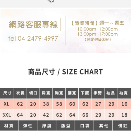
每筆NT$80，滿NT$699(含以上)免運費
購買商品的店家。未經商家同意取消之訂單仍視為有效，需透過AFTEE先享
後付繳納相關費用。
付款後7-11取貨
※ 交易是否成功請以「AFTEE先享後付 」之結帳頁面顯示為準，若有關於
是否繳費成功／繳費後需取消欲退款等相關疑問，請聯繫「AFTEE先享後付
每筆NT$80，滿NT$699(含以上)免運費
客戶支援中心」
https://netprotections.freshdesk.com/support/home
宅配
【注意事項】
１．透過由恩沛科技股份有限公司提供之「AFTEE先享後付」服務完成之交
每筆NT$80，滿NT$699(含以上)免運費
易，需依本服務之必要範圍內提供個人資料，並將交易相關給付款項請求債
權轉讓予恩沛科技股份有限公司。
郵局-限配送台灣外島
２．關於個人資料處理事宜，請瀏覽以下網址：
每筆NT$100，滿NT$3,000(含以上)免運費
https://aftee.tw/terms/#terms3
３．未成年的使用者請事先徵得法定代理人或監護人之同意方可使用
「AFTEE先享後付」，若未經同意申辦者引起之損失，本公司不負相關責
任。
４．使用「AFTEE先享後付」時，將依據個別帳號之用戶狀況，依本公司即
時審查核予不同之上限額度；若仍有額度不足之情形，本公司將視審查結果
請求用戶進行身份認證。
５．嚴禁一人註冊多個帳號或使用他人資訊註冊。若發現惡意使用之情形，
恩沛科技股份有限公司將有權停止該用戶之使用額度並採取法律行動。