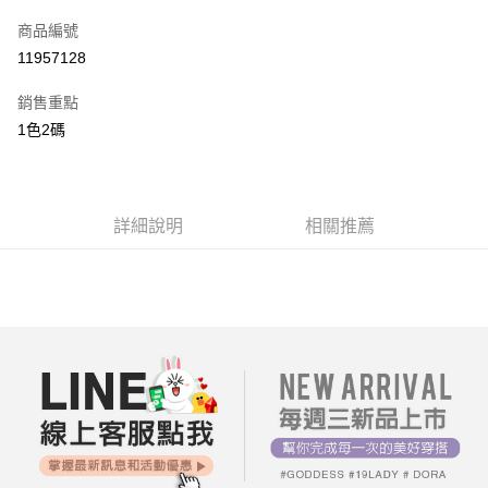
信用卡一次付款
商品編號
超商取貨付款
11957128
LINE Pay
銷售重點
街口支付
1色2碼
AFTEE先享後付
相關說明
【關於「AFTEE先享後付」】
詳細說明
相關推薦
ATM付款
AFTEE先享後付是「在收到商品之後才付款」的支付方式。 讓您購物簡單
便利好安心！
１．簡單：不需註冊會員、不需綁卡、不需儲值。
運送方式
２．便利：只要手機號碼，簡訊認證，即可結帳。
３．安心：先確認商品／服務後，再付款。
全家付款取貨
每筆NT$80，滿NT$699(含以上)免運費
【「AFTEE先享後付」結帳流程】
１．於結帳方式選擇「AFTEE先享後付」後，將跳轉至「AFTEE先享後付」
付款後全家取貨
結帳頁面，進行簡訊認證並確認金額後，即可完成結帳。
２．訂單成立數日內，您將收到繳費通知簡訊。
每筆NT$80，滿NT$699(含以上)免運費
３．收到繳費通知簡訊後14天內，點擊此簡訊中的連結，可透過四大超商／
ATM／網路銀行／等多元方式進行付款，方視為交易完成。
7-11付款取貨
※ 請注意：結帳手續完成當下不需立刻繳費，但若您需要取消訂單，請聯絡