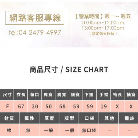
付款後7-11取貨
※ 交易是否成功請以「AFTEE先享後付 」之結帳頁面顯示為準，若有關於
是否繳費成功／繳費後需取消欲退款等相關疑問，請聯繫「AFTEE先享後付
每筆NT$80，滿NT$699(含以上)免運費
客戶支援中心」
https://netprotections.freshdesk.com/support/home
宅配
【注意事項】
１．透過由恩沛科技股份有限公司提供之「AFTEE先享後付」服務完成之交
每筆NT$80，滿NT$699(含以上)免運費
易，需依本服務之必要範圍內提供個人資料，並將交易相關給付款項請求債
權轉讓予恩沛科技股份有限公司。
郵局-限配送台灣外島
２．關於個人資料處理事宜，請瀏覽以下網址：
每筆NT$100，滿NT$3,000(含以上)免運費
https://aftee.tw/terms/#terms3
３．未成年的使用者請事先徵得法定代理人或監護人之同意方可使用
「AFTEE先享後付」，若未經同意申辦者引起之損失，本公司不負相關責
任。
４．使用「AFTEE先享後付」時，將依據個別帳號之用戶狀況，依本公司即
時審查核予不同之上限額度；若仍有額度不足之情形，本公司將視審查結果
請求用戶進行身份認證。
５．嚴禁一人註冊多個帳號或使用他人資訊註冊。若發現惡意使用之情形，
恩沛科技股份有限公司將有權停止該用戶之使用額度並採取法律行動。