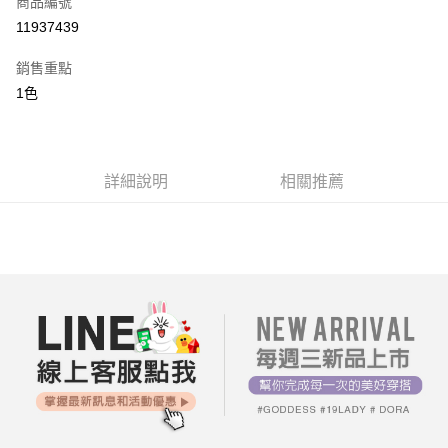
商品編號
超商取貨付款
11937439
LINE Pay
銷售重點
街口支付
1色
AFTEE先享後付
相關說明
【關於「AFTEE先享後付」】
詳細說明
相關推薦
ATM付款
AFTEE先享後付是「在收到商品之後才付款」的支付方式。 讓您購物簡單
便利好安心！
１．簡單：不需註冊會員、不需綁卡、不需儲值。
運送方式
２．便利：只要手機號碼，簡訊認證，即可結帳。
３．安心：先確認商品／服務後，再付款。
全家付款取貨
每筆NT$80，滿NT$699(含以上)免運費
【「AFTEE先享後付」結帳流程】
１．於結帳方式選擇「AFTEE先享後付」後，將跳轉至「AFTEE先享後付」
付款後全家取貨
結帳頁面，進行簡訊認證並確認金額後，即可完成結帳。
２．訂單成立數日內，您將收到繳費通知簡訊。
每筆NT$80，滿NT$699(含以上)免運費
３．收到繳費通知簡訊後14天內，點擊此簡訊中的連結，可透過四大超商／
ATM／網路銀行／等多元方式進行付款，方視為交易完成。
7-11付款取貨
※ 請注意：結帳手續完成當下不需立刻繳費，但若您需要取消訂單，請聯絡
每筆NT$80，滿NT$699(含以上)免運費
購買商品的店家。未經商家同意取消之訂單仍視為有效，需透過AFTEE先享
後付繳納相關費用。