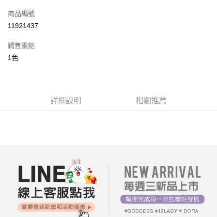
信用卡一次付款
商品編號
超商取貨付款
11921437
LINE Pay
銷售重點
街口支付
1色
AFTEE先享後付
相關說明
【關於「AFTEE先享後付」】
詳細說明
相關推薦
ATM付款
AFTEE先享後付是「在收到商品之後才付款」的支付方式。 讓您購物簡單
便利好安心！
１．簡單：不需註冊會員、不需綁卡、不需儲值。
運送方式
２．便利：只要手機號碼，簡訊認證，即可結帳。
３．安心：先確認商品／服務後，再付款。
全家付款取貨
每筆NT$80，滿NT$699(含以上)免運費
【「AFTEE先享後付」結帳流程】
１．於結帳方式選擇「AFTEE先享後付」後，將跳轉至「AFTEE先享後付」
付款後全家取貨
結帳頁面，進行簡訊認證並確認金額後，即可完成結帳。
２．訂單成立數日內，您將收到繳費通知簡訊。
每筆NT$80，滿NT$699(含以上)免運費
３．收到繳費通知簡訊後14天內，點擊此簡訊中的連結，可透過四大超商／
ATM／網路銀行／等多元方式進行付款，方視為交易完成。
7-11付款取貨
※ 請注意：結帳手續完成當下不需立刻繳費，但若您需要取消訂單，請聯絡