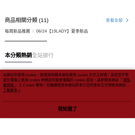
商品相關分類 (11)
查看全部
每周新品推薦
06/24【19LADY】夏季新品
══════════════
本分類熱銷
全站排行
本網站中使用 cookie，欲查詢有關本網站使用 cookie 方式之詳情，及若您不希
熱門標籤
望在電腦上使用 cookie 時應如何變更電腦的 cookie 設定，請參閱本網站「
隱私
權條款
」之 Cookie 聲明。您繼續使用本網站即表示您同意本公司得按本網站使
用條款之 Cookie 聲明使用 cookie。
了解更多 >
我知道了