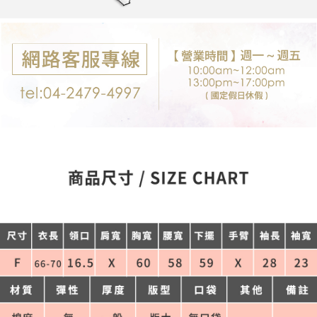
每筆NT$80，滿NT$699(含以上)免運費
購買商品的店家。未經商家同意取消之訂單仍視為有效，需透過AFTEE先享
後付繳納相關費用。
付款後7-11取貨
※ 交易是否成功請以「AFTEE先享後付 」之結帳頁面顯示為準，若有關於
是否繳費成功／繳費後需取消欲退款等相關疑問，請聯繫「AFTEE先享後付
每筆NT$80，滿NT$699(含以上)免運費
客戶支援中心」
https://netprotections.freshdesk.com/support/home
宅配
【注意事項】
１．透過由恩沛科技股份有限公司提供之「AFTEE先享後付」服務完成之交
每筆NT$80，滿NT$699(含以上)免運費
易，需依本服務之必要範圍內提供個人資料，並將交易相關給付款項請求債
權轉讓予恩沛科技股份有限公司。
郵局-限配送台灣外島
２．關於個人資料處理事宜，請瀏覽以下網址：
每筆NT$100，滿NT$3,000(含以上)免運費
https://aftee.tw/terms/#terms3
３．未成年的使用者請事先徵得法定代理人或監護人之同意方可使用
「AFTEE先享後付」，若未經同意申辦者引起之損失，本公司不負相關責
任。
４．使用「AFTEE先享後付」時，將依據個別帳號之用戶狀況，依本公司即
時審查核予不同之上限額度；若仍有額度不足之情形，本公司將視審查結果
請求用戶進行身份認證。
５．嚴禁一人註冊多個帳號或使用他人資訊註冊。若發現惡意使用之情形，
恩沛科技股份有限公司將有權停止該用戶之使用額度並採取法律行動。