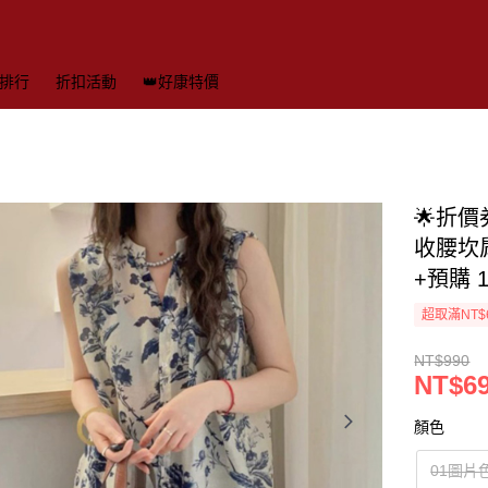
排行
折扣活動
👑好康特價
🌟折
收腰坎肩
+預購 1
超取滿NT$
NT$990
NT$6
顏色
01圖片