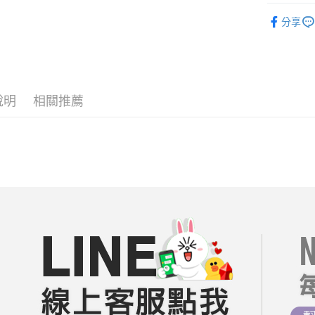
相關說明
每周新品
【關於「A
分享
ATM付款
AFTEE
══════
便利好安
１．簡單
【19 LA
２．便利
運送方式
３．安心
短袖｜上衣
全家付款
說明
相關推薦
【輕熟女
【「AFT
每筆NT$8
１．於結帳
❤️熱銷類
付」結帳
付款後全
２．訂單
🔥折價券
３．收到繳
每筆NT$8
／ATM／
每周新品
※ 請注意
7-11付款
絡購買商品
每周新品
先享後付
每筆NT$8
※ 交易是
07/29【
是否繳費成
付款後7-1
08/05【
付客戶支
每筆NT$8
【注意事
宅配
１．透過由
交易，需
每筆NT$8
求債權轉