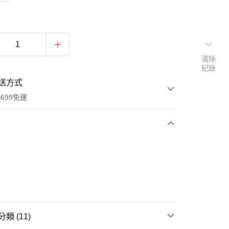
清除
紀錄
送方式
699免運
次付款
付款
類 (11)
享後付