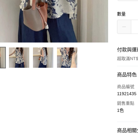
數量
付款與運
超取滿NT$
付款方式
商品特色
信用卡一
商品編號
11921435
超商取貨
銷售重點
LINE Pay
1色
街口支付
商品相關分
AFTEE先