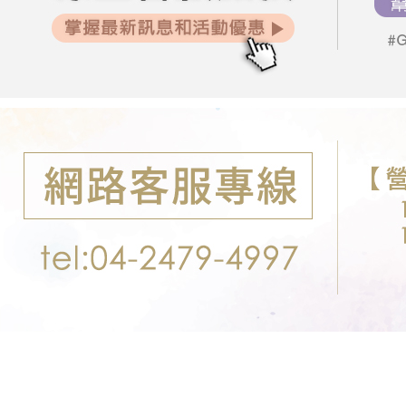
２．關於
郵局-限配
https://aft
每筆NT$1
３．未成
「AFTE
任。
４．使用「
即時審查
結果請求
５．嚴禁
形，恩沛
動。