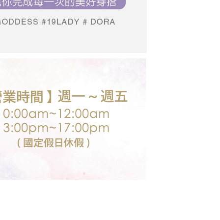
個人資料處理事宜，請瀏覽以下網址：
送台灣外島
ee.tw/terms/#terms3
00，滿NT$3,000(含以上)免運費
年的使用者請事先徵得法定代理人或監護人之同意方可使用
E先享後付」，若未經同意申辦者引起之損失，本公司不負相關責
AFTEE先享後付」時，將依據個別帳號之用戶狀況，依本公司
核予不同之上限額度；若仍有額度不足之情形，本公司將視審查
用戶進行身份認證。
一人註冊多個帳號或使用他人資訊註冊。若發現惡意使用之情
科技股份有限公司將有權停止該用戶之使用額度並採取法律行