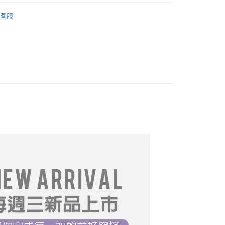
推薦
06/24【19LADY】夏季新品
FTEE先享後付」】
客服
先享後付是「在收到商品之後才付款」的支付方式。 讓您購物簡單
════════
心！
：不需註冊會員、不需綁卡、不需儲值。
DY】中大尺碼__全部商品❤
：只要手機號碼，簡訊認證，即可結帳。
：先確認商品／服務後，再付款。
｜T恤
取貨
系列】
EE先享後付」結帳流程】
0，滿NT$699(含以上)免運費
方式選擇「AFTEE先享後付」後，將跳轉至「AFTEE先享後
型
★襯衫系列
頁面，進行簡訊認證並確認金額後，即可完成結帳。
家取貨
成立數日內，您將收到繳費通知簡訊。
必買
費通知簡訊後14天內，點擊此簡訊中的連結，可透過四大超商
0，滿NT$699(含以上)免運費
網路銀行／等多元方式進行付款，方視為交易完成。
推薦
07/08【19LADY】夏季新品
：結帳手續完成當下不需立刻繳費，但若您需要取消訂單，請聯
取貨
的店家。未經商家同意取消之訂單仍視為有效，需透過AFTEE
推薦
07/22【19LADY】夏季新品
繳納相關費用。
0，滿NT$699(含以上)免運費
否成功請以「AFTEE先享後付 」之結帳頁面顯示為準，若有關於
19LADY】夏季新品
功／繳費後需取消欲退款等相關疑問，請聯繫「AFTEE先享後
1取貨
19LADY】夏季新品
援中心」
https://netprotections.freshdesk.com/support/home
0，滿NT$699(含以上)免運費
項】
恩沛科技股份有限公司提供之「AFTEE先享後付」服務完成之
依本服務之必要範圍內提供個人資料，並將交易相關給付款項請
0，滿NT$699(含以上)免運費
讓予恩沛科技股份有限公司。