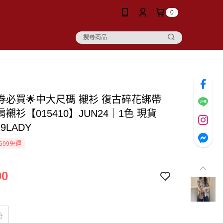
0
價券必買🌟中大尺碼 襯衫 復古碎花綁帶
襯衫【015410】JUN24｜1色 現貨
9LADY
699免運
90
色