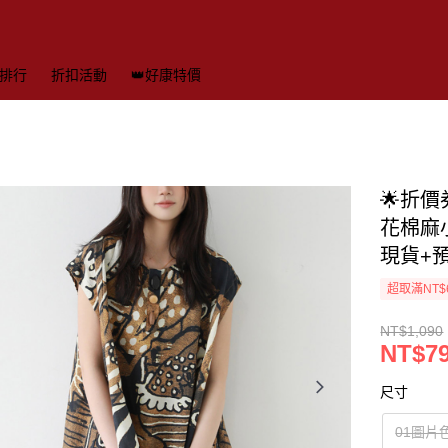
排行
折扣活動
👑好康特價
🌟折
花棉麻小
現貨+預
超取滿NT$
NT$1,090
NT$7
尺寸
01圖片