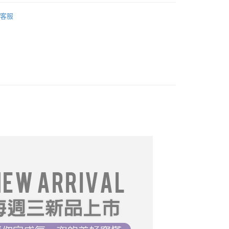
推薦
06/24【19LADY】夏季新品
FTEE先享後付」】
客服
先享後付是「在收到商品之後才付款」的支付方式。 讓您購物簡單
推薦
心！
：不需註冊會員、不需綁卡、不需儲值。
════════
：只要手機號碼，簡訊認證，即可結帳。
：先確認商品／服務後，再付款。
DY】中大尺碼__全部商品❤
取貨
｜T恤
EE先享後付」結帳流程】
0，滿NT$699(含以上)免運費
方式選擇「AFTEE先享後付」後，將跳轉至「AFTEE先享後
$199起】
頁面，進行簡訊認證並確認金額後，即可完成結帳。
家取貨
成立數日內，您將收到繳費通知簡訊。
系列】
費通知簡訊後14天內，點擊此簡訊中的連結，可透過四大超商
0，滿NT$699(含以上)免運費
網路銀行／等多元方式進行付款，方視為交易完成。
型
★襯衫系列
：結帳手續完成當下不需立刻繳費，但若您需要取消訂單，請聯
取貨
的店家。未經商家同意取消之訂單仍視為有效，需透過AFTEE
必買
繳納相關費用。
0，滿NT$699(含以上)免運費
否成功請以「AFTEE先享後付 」之結帳頁面顯示為準，若有關於
推薦
07/08【19LADY】夏季新品
功／繳費後需取消欲退款等相關疑問，請聯繫「AFTEE先享後
1取貨
推薦
07/22【19LADY】夏季新品
援中心」
https://netprotections.freshdesk.com/support/home
0，滿NT$699(含以上)免運費
19LADY】夏季新品
項】
恩沛科技股份有限公司提供之「AFTEE先享後付」服務完成之
19LADY】夏季新品
依本服務之必要範圍內提供個人資料，並將交易相關給付款項請
0，滿NT$699(含以上)免運費
讓予恩沛科技股份有限公司。