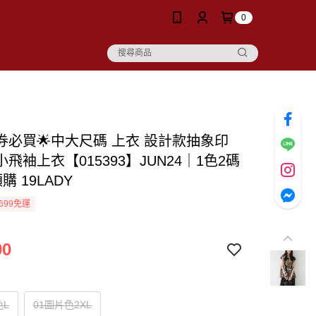
0
價券必買🌟中大尺碼 上衣 設計款抽象印
飛袖上衣【015393】JUN24｜1色2碼
購 19LADY
699免運
90
色L
01圖片色2XL