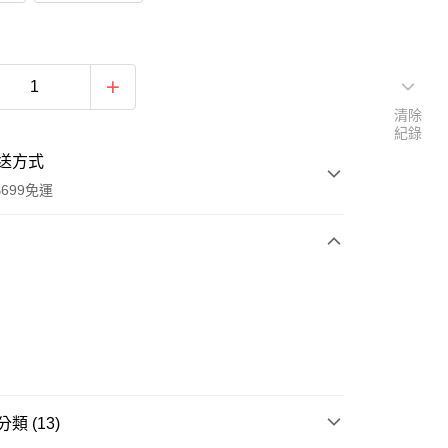
清除
紀錄
送方式
699免運
次付款
付款
類 (13)
享後付