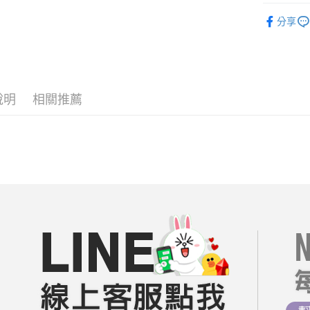
相關說明
每周新品
【關於「A
分享
ATM付款
AFTEE
人氣商品
便利好安
１．簡單
══════
２．便利
運送方式
３．安心
【19 LA
全家付款
說明
相關推薦
短袖｜上衣
【「AFT
每筆NT$8
１．於結帳
【棉麻專區
付」結帳
付款後全
２．訂單
【輕熟女
３．收到繳
每筆NT$8
／ATM／
❤️熱銷類
※ 請注意
7-11付款
絡購買商品
🔥折價券
先享後付
每筆NT$8
※ 交易是
每周新品
是否繳費成
付款後7-1
每周新品
付客戶支
每筆NT$8
07/29【
【注意事
宅配
１．透過由
08/05【
交易，需
每筆NT$8
求債權轉