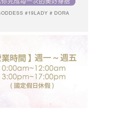
個人資料處理事宜，請瀏覽以下網址：
送台灣外島
ee.tw/terms/#terms3
00，滿NT$3,000(含以上)免運費
年的使用者請事先徵得法定代理人或監護人之同意方可使用
E先享後付」，若未經同意申辦者引起之損失，本公司不負相關責
AFTEE先享後付」時，將依據個別帳號之用戶狀況，依本公司
核予不同之上限額度；若仍有額度不足之情形，本公司將視審查
用戶進行身份認證。
一人註冊多個帳號或使用他人資訊註冊。若發現惡意使用之情
科技股份有限公司將有權停止該用戶之使用額度並採取法律行