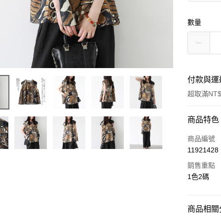
數量
付款與運
超取滿NT$
付款方式
商品特色
信用卡一
商品編號
11921428
超商取貨
銷售重點
LINE Pay
1色2碼
街口支付
商品相關分
AFTEE先