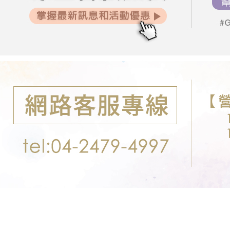
２．關於
郵局-限配
https://aft
每筆NT$1
３．未成
「AFTE
任。
４．使用「
即時審查
結果請求
５．嚴禁
形，恩沛
動。