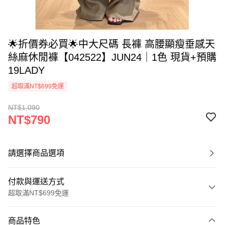
🌟折價券必買🌟中大尺碼 長褲 高腰顯瘦垂感天
絲麻休閒褲【042522】JUN24｜1色 現貨+預購
19LADY
超取滿NT$699免運
NT$1,090
NT$790
請選擇商品選項
付款與運送方式
超取滿NT$699免運
付款方式
商品特色