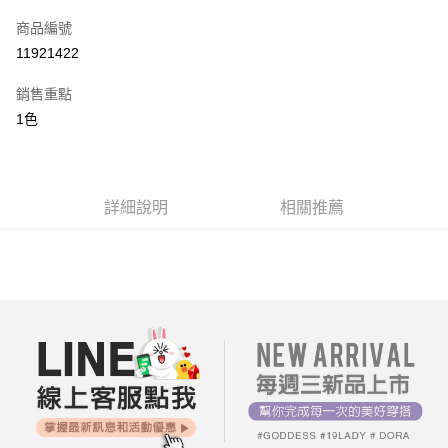
信用卡一次付款
商品編號
超商取貨付款
11921422
LINE Pay
銷售重點
街口支付
1色
AFTEE先享後付
相關說明
【關於「AFTEE先享後付」】
詳細說明
相關推薦
ATM付款
AFTEE先享後付是「在收到商品之後才付款」的支付方式。 讓您購物簡單
便利好安心！
１．簡單：不需註冊會員、不需綁卡、不需儲值。
運送方式
２．便利：只要手機號碼，簡訊認證，即可結帳。
３．安心：先確認商品／服務後，再付款。
全家付款取貨
每筆NT$80，滿NT$699(含以上)免運費
【「AFTEE先享後付」結帳流程】
１．於結帳方式選擇「AFTEE先享後付」後，將跳轉至「AFTEE先享後付」
付款後全家取貨
結帳頁面，進行簡訊認證並確認金額後，即可完成結帳。
２．訂單成立數日內，您將收到繳費通知簡訊。
每筆NT$80，滿NT$699(含以上)免運費
３．收到繳費通知簡訊後14天內，點擊此簡訊中的連結，可透過四大超商／
ATM／網路銀行／等多元方式進行付款，方視為交易完成。
7-11付款取貨
※ 請注意：結帳手續完成當下不需立刻繳費，但若您需要取消訂單，請聯絡