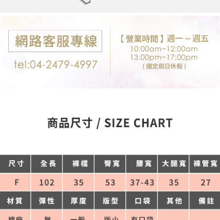
每筆NT$80，滿NT$699(含以上)免運費
購買商品的店家。未經商家同意取消之訂單仍視為有效，需透過AFTEE先享
後付繳納相關費用。
付款後7-11取貨
※ 交易是否成功請以「AFTEE先享後付 」之結帳頁面顯示為準，若有關於
是否繳費成功／繳費後需取消欲退款等相關疑問，請聯繫「AFTEE先享後付
每筆NT$80，滿NT$699(含以上)免運費
客戶支援中心」
https://netprotections.freshdesk.com/support/home
宅配
【注意事項】
１．透過由恩沛科技股份有限公司提供之「AFTEE先享後付」服務完成之交
每筆NT$80，滿NT$699(含以上)免運費
易，需依本服務之必要範圍內提供個人資料，並將交易相關給付款項請求債
權轉讓予恩沛科技股份有限公司。
郵局-限配送台灣外島
２．關於個人資料處理事宜，請瀏覽以下網址：
每筆NT$100，滿NT$3,000(含以上)免運費
https://aftee.tw/terms/#terms3
３．未成年的使用者請事先徵得法定代理人或監護人之同意方可使用
「AFTEE先享後付」，若未經同意申辦者引起之損失，本公司不負相關責
任。
４．使用「AFTEE先享後付」時，將依據個別帳號之用戶狀況，依本公司即
時審查核予不同之上限額度；若仍有額度不足之情形，本公司將視審查結果
請求用戶進行身份認證。
５．嚴禁一人註冊多個帳號或使用他人資訊註冊。若發現惡意使用之情形，
恩沛科技股份有限公司將有權停止該用戶之使用額度並採取法律行動。