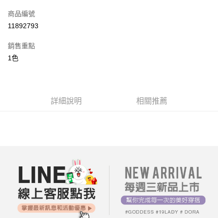
信用卡一次付款
商品編號
超商取貨付款
11892793
LINE Pay
銷售重點
街口支付
1色
AFTEE先享後付
相關說明
【關於「AFTEE先享後付」】
詳細說明
相關推薦
ATM付款
AFTEE先享後付是「在收到商品之後才付款」的支付方式。 讓您購物簡單
便利好安心！
１．簡單：不需註冊會員、不需綁卡、不需儲值。
運送方式
２．便利：只要手機號碼，簡訊認證，即可結帳。
３．安心：先確認商品／服務後，再付款。
全家付款取貨
每筆NT$80，滿NT$699(含以上)免運費
【「AFTEE先享後付」結帳流程】
１．於結帳方式選擇「AFTEE先享後付」後，將跳轉至「AFTEE先享後付」
付款後全家取貨
結帳頁面，進行簡訊認證並確認金額後，即可完成結帳。
２．訂單成立數日內，您將收到繳費通知簡訊。
每筆NT$80，滿NT$699(含以上)免運費
３．收到繳費通知簡訊後14天內，點擊此簡訊中的連結，可透過四大超商／
ATM／網路銀行／等多元方式進行付款，方視為交易完成。
7-11付款取貨
※ 請注意：結帳手續完成當下不需立刻繳費，但若您需要取消訂單，請聯絡