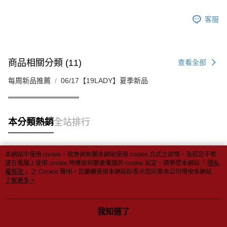
客服
商品相關分類 (11)
查看全部
每周新品推薦
06/17【19LADY】夏季新品
══════════════
本分類熱銷
全站排行
本網站中使用 cookie，欲查詢有關本網站使用 cookie 方式之詳情，及若您不希
熱門標籤
望在電腦上使用 cookie 時應如何變更電腦的 cookie 設定，請參閱本網站「
隱私
權條款
」之 Cookie 聲明。您繼續使用本網站即表示您同意本公司得按本網站使
用條款之 Cookie 聲明使用 cookie。
了解更多 >
我知道了