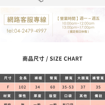
每筆NT$80，滿NT$699(含以上)免運費
購買商品的店家。未經商家同意取消之訂單仍視為有效，需透過AFTEE先享
後付繳納相關費用。
付款後7-11取貨
※ 交易是否成功請以「AFTEE先享後付 」之結帳頁面顯示為準，若有關於
是否繳費成功／繳費後需取消欲退款等相關疑問，請聯繫「AFTEE先享後付
每筆NT$80，滿NT$699(含以上)免運費
客戶支援中心」
https://netprotections.freshdesk.com/support/home
宅配
【注意事項】
１．透過由恩沛科技股份有限公司提供之「AFTEE先享後付」服務完成之交
每筆NT$80，滿NT$699(含以上)免運費
易，需依本服務之必要範圍內提供個人資料，並將交易相關給付款項請求債
權轉讓予恩沛科技股份有限公司。
郵局-限配送台灣外島
２．關於個人資料處理事宜，請瀏覽以下網址：
每筆NT$100，滿NT$3,000(含以上)免運費
https://aftee.tw/terms/#terms3
３．未成年的使用者請事先徵得法定代理人或監護人之同意方可使用
「AFTEE先享後付」，若未經同意申辦者引起之損失，本公司不負相關責
任。
４．使用「AFTEE先享後付」時，將依據個別帳號之用戶狀況，依本公司即
時審查核予不同之上限額度；若仍有額度不足之情形，本公司將視審查結果
請求用戶進行身份認證。
５．嚴禁一人註冊多個帳號或使用他人資訊註冊。若發現惡意使用之情形，
恩沛科技股份有限公司將有權停止該用戶之使用額度並採取法律行動。