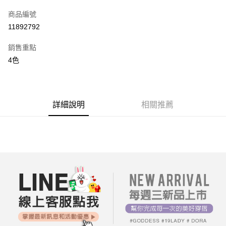
信用卡一次付款
商品編號
超商取貨付款
11892792
LINE Pay
銷售重點
街口支付
4色
AFTEE先享後付
相關說明
【關於「AFTEE先享後付」】
詳細說明
相關推薦
ATM付款
AFTEE先享後付是「在收到商品之後才付款」的支付方式。 讓您購物簡單
便利好安心！
１．簡單：不需註冊會員、不需綁卡、不需儲值。
運送方式
２．便利：只要手機號碼，簡訊認證，即可結帳。
３．安心：先確認商品／服務後，再付款。
全家付款取貨
每筆NT$80，滿NT$699(含以上)免運費
【「AFTEE先享後付」結帳流程】
１．於結帳方式選擇「AFTEE先享後付」後，將跳轉至「AFTEE先享後付」
付款後全家取貨
結帳頁面，進行簡訊認證並確認金額後，即可完成結帳。
２．訂單成立數日內，您將收到繳費通知簡訊。
每筆NT$80，滿NT$699(含以上)免運費
３．收到繳費通知簡訊後14天內，點擊此簡訊中的連結，可透過四大超商／
ATM／網路銀行／等多元方式進行付款，方視為交易完成。
7-11付款取貨
※ 請注意：結帳手續完成當下不需立刻繳費，但若您需要取消訂單，請聯絡