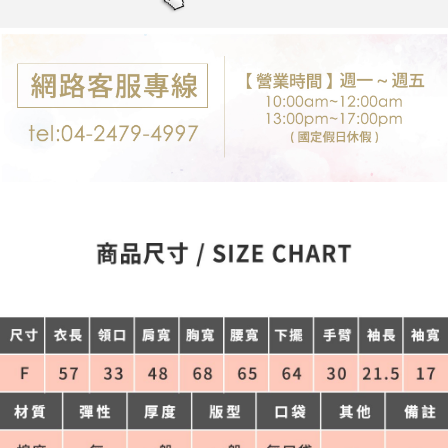
每筆NT$80，滿NT$699(含以上)免運費
購買商品的店家。未經商家同意取消之訂單仍視為有效，需透過AFTEE先享
後付繳納相關費用。
付款後7-11取貨
※ 交易是否成功請以「AFTEE先享後付 」之結帳頁面顯示為準，若有關於
是否繳費成功／繳費後需取消欲退款等相關疑問，請聯繫「AFTEE先享後付
每筆NT$80，滿NT$699(含以上)免運費
客戶支援中心」
https://netprotections.freshdesk.com/support/home
宅配
【注意事項】
１．透過由恩沛科技股份有限公司提供之「AFTEE先享後付」服務完成之交
每筆NT$80，滿NT$699(含以上)免運費
易，需依本服務之必要範圍內提供個人資料，並將交易相關給付款項請求債
權轉讓予恩沛科技股份有限公司。
郵局-限配送台灣外島
２．關於個人資料處理事宜，請瀏覽以下網址：
每筆NT$100，滿NT$3,000(含以上)免運費
https://aftee.tw/terms/#terms3
３．未成年的使用者請事先徵得法定代理人或監護人之同意方可使用
「AFTEE先享後付」，若未經同意申辦者引起之損失，本公司不負相關責
任。
４．使用「AFTEE先享後付」時，將依據個別帳號之用戶狀況，依本公司即
時審查核予不同之上限額度；若仍有額度不足之情形，本公司將視審查結果
請求用戶進行身份認證。
５．嚴禁一人註冊多個帳號或使用他人資訊註冊。若發現惡意使用之情形，
恩沛科技股份有限公司將有權停止該用戶之使用額度並採取法律行動。