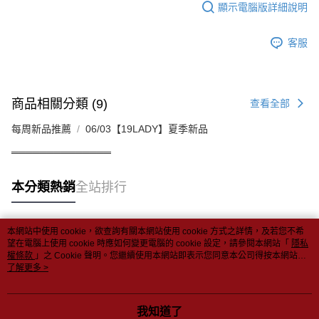
顯示電腦版詳細說明
客服
商品相關分類 (9)
查看全部
每周新品推薦
06/03【19LADY】夏季新品
══════════════
本分類熱銷
全站排行
本網站中使用 cookie，欲查詢有關本網站使用 cookie 方式之詳情，及若您不希
熱門標籤
望在電腦上使用 cookie 時應如何變更電腦的 cookie 設定，請參閱本網站「
隱私
權條款
」之 Cookie 聲明。您繼續使用本網站即表示您同意本公司得按本網站使
用條款之 Cookie 聲明使用 cookie。
了解更多 >
我知道了