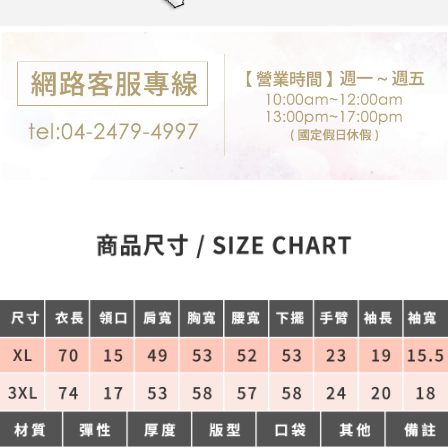
每筆NT$80，滿NT$699(含以上)免運費
購買商品的店家。未經商家同意取消之訂單仍視為有效，需透過AFTEE先享
後付繳納相關費用。
付款後7-11取貨
※ 交易是否成功請以「AFTEE先享後付 」之結帳頁面顯示為準，若有關於
是否繳費成功／繳費後需取消欲退款等相關疑問，請聯繫「AFTEE先享後付
每筆NT$80，滿NT$699(含以上)免運費
客戶支援中心」
https://netprotections.freshdesk.com/support/home
宅配
【注意事項】
１．透過由恩沛科技股份有限公司提供之「AFTEE先享後付」服務完成之交
每筆NT$80，滿NT$699(含以上)免運費
易，需依本服務之必要範圍內提供個人資料，並將交易相關給付款項請求債
權轉讓予恩沛科技股份有限公司。
郵局-限配送台灣外島
２．關於個人資料處理事宜，請瀏覽以下網址：
每筆NT$100，滿NT$3,000(含以上)免運費
https://aftee.tw/terms/#terms3
３．未成年的使用者請事先徵得法定代理人或監護人之同意方可使用
「AFTEE先享後付」，若未經同意申辦者引起之損失，本公司不負相關責
任。
４．使用「AFTEE先享後付」時，將依據個別帳號之用戶狀況，依本公司即
時審查核予不同之上限額度；若仍有額度不足之情形，本公司將視審查結果
請求用戶進行身份認證。
５．嚴禁一人註冊多個帳號或使用他人資訊註冊。若發現惡意使用之情形，
恩沛科技股份有限公司將有權停止該用戶之使用額度並採取法律行動。