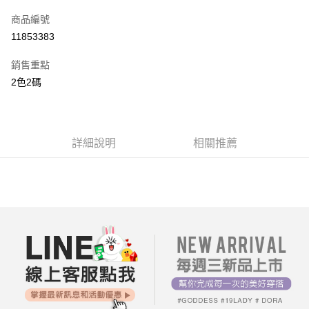
信用卡一次付款
商品編號
超商取貨付款
11853383
LINE Pay
銷售重點
街口支付
2色2碼
AFTEE先享後付
相關說明
【關於「AFTEE先享後付」】
詳細說明
相關推薦
ATM付款
AFTEE先享後付是「在收到商品之後才付款」的支付方式。 讓您購物簡單
便利好安心！
１．簡單：不需註冊會員、不需綁卡、不需儲值。
運送方式
２．便利：只要手機號碼，簡訊認證，即可結帳。
３．安心：先確認商品／服務後，再付款。
全家付款取貨
每筆NT$80，滿NT$699(含以上)免運費
【「AFTEE先享後付」結帳流程】
１．於結帳方式選擇「AFTEE先享後付」後，將跳轉至「AFTEE先享後付」
付款後全家取貨
結帳頁面，進行簡訊認證並確認金額後，即可完成結帳。
２．訂單成立數日內，您將收到繳費通知簡訊。
每筆NT$80，滿NT$699(含以上)免運費
３．收到繳費通知簡訊後14天內，點擊此簡訊中的連結，可透過四大超商／
ATM／網路銀行／等多元方式進行付款，方視為交易完成。
7-11付款取貨
※ 請注意：結帳手續完成當下不需立刻繳費，但若您需要取消訂單，請聯絡