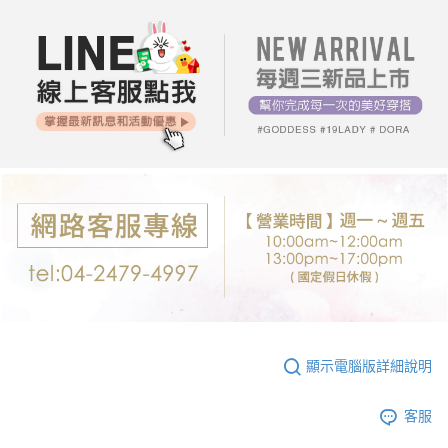
付款後7-11取貨
※ 交易是否成功請以「AFTEE先享後付 」之結帳頁面顯示為準，若有關於
是否繳費成功／繳費後需取消欲退款等相關疑問，請聯繫「AFTEE先享後付
每筆NT$80，滿NT$699(含以上)免運費
客戶支援中心」
https://netprotections.freshdesk.com/support/home
宅配
【注意事項】
１．透過由恩沛科技股份有限公司提供之「AFTEE先享後付」服務完成之交
每筆NT$80，滿NT$699(含以上)免運費
易，需依本服務之必要範圍內提供個人資料，並將交易相關給付款項請求債
權轉讓予恩沛科技股份有限公司。
郵局-限配送台灣外島
２．關於個人資料處理事宜，請瀏覽以下網址：
每筆NT$100，滿NT$3,000(含以上)免運費
https://aftee.tw/terms/#terms3
３．未成年的使用者請事先徵得法定代理人或監護人之同意方可使用
「AFTEE先享後付」，若未經同意申辦者引起之損失，本公司不負相關責
任。
４．使用「AFTEE先享後付」時，將依據個別帳號之用戶狀況，依本公司即
時審查核予不同之上限額度；若仍有額度不足之情形，本公司將視審查結果
請求用戶進行身份認證。
５．嚴禁一人註冊多個帳號或使用他人資訊註冊。若發現惡意使用之情形，
恩沛科技股份有限公司將有權停止該用戶之使用額度並採取法律行動。
顯示電腦版詳細說明
客服