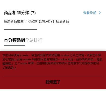
商品相關分類 (7)
查看全部
每周新品推薦
05/20【19LADY】初夏新品
══════════════
本分類熱銷
全站排行
本網站中使用 cookie，欲查詢有關本網站使用 cookie 方式之詳情，及若您不希
熱門標籤
望在電腦上使用 cookie 時應如何變更電腦的 cookie 設定，請參閱本網站「
隱私
權條款
」之 Cookie 聲明。您繼續使用本網站即表示您同意本公司得按本網站使
用條款之 Cookie 聲明使用 cookie。
了解更多 >
我知道了