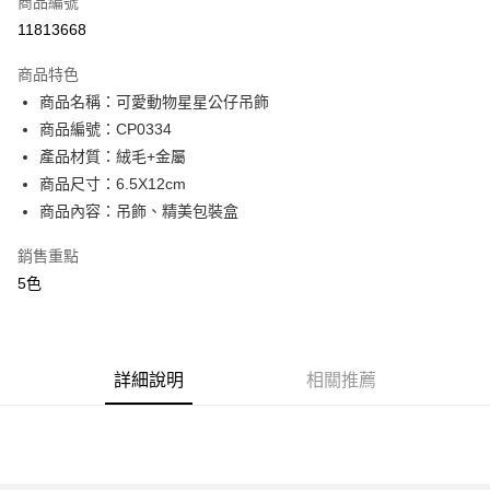
商品編號
超商取貨付款
11813668
LINE Pay
商品特色
街口支付
商品名稱：可愛動物星星公仔吊飾
商品編號：CP0334
AFTEE先享後付
產品材質：絨毛+金屬
相關說明
商品尺寸：6.5X12cm
【關於「AFTEE先享後付」】
ATM付款
AFTEE先享後付是「在收到商品之後才付款」的支付方式。 讓您購物簡單
商品內容：吊飾、精美包裝盒
便利好安心！
１．簡單：不需註冊會員、不需綁卡、不需儲值。
銷售重點
運送方式
２．便利：只要手機號碼，簡訊認證，即可結帳。
5色
３．安心：先確認商品／服務後，再付款。
全家付款取貨
每筆NT$80，滿NT$699(含以上)免運費
【「AFTEE先享後付」結帳流程】
１．於結帳方式選擇「AFTEE先享後付」後，將跳轉至「AFTEE先享後付」
付款後全家取貨
結帳頁面，進行簡訊認證並確認金額後，即可完成結帳。
詳細說明
相關推薦
２．訂單成立數日內，您將收到繳費通知簡訊。
每筆NT$80，滿NT$699(含以上)免運費
３．收到繳費通知簡訊後14天內，點擊此簡訊中的連結，可透過四大超商／
ATM／網路銀行／等多元方式進行付款，方視為交易完成。
7-11付款取貨
※ 請注意：結帳手續完成當下不需立刻繳費，但若您需要取消訂單，請聯絡
每筆NT$80，滿NT$699(含以上)免運費
購買商品的店家。未經商家同意取消之訂單仍視為有效，需透過AFTEE先享
後付繳納相關費用。