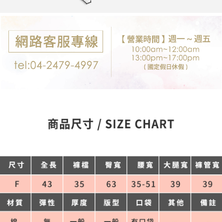
每筆NT$80，滿NT$699(含以上)免運費
購買商品的店家。未經商家同意取消之訂單仍視為有效，需透過AFTEE先享
後付繳納相關費用。
付款後7-11取貨
※ 交易是否成功請以「AFTEE先享後付 」之結帳頁面顯示為準，若有關於
是否繳費成功／繳費後需取消欲退款等相關疑問，請聯繫「AFTEE先享後付
每筆NT$80，滿NT$699(含以上)免運費
客戶支援中心」
https://netprotections.freshdesk.com/support/home
宅配
【注意事項】
１．透過由恩沛科技股份有限公司提供之「AFTEE先享後付」服務完成之交
每筆NT$80，滿NT$699(含以上)免運費
易，需依本服務之必要範圍內提供個人資料，並將交易相關給付款項請求債
權轉讓予恩沛科技股份有限公司。
郵局-限配送台灣外島
２．關於個人資料處理事宜，請瀏覽以下網址：
每筆NT$100，滿NT$3,000(含以上)免運費
https://aftee.tw/terms/#terms3
３．未成年的使用者請事先徵得法定代理人或監護人之同意方可使用
「AFTEE先享後付」，若未經同意申辦者引起之損失，本公司不負相關責
任。
４．使用「AFTEE先享後付」時，將依據個別帳號之用戶狀況，依本公司即
時審查核予不同之上限額度；若仍有額度不足之情形，本公司將視審查結果
請求用戶進行身份認證。
５．嚴禁一人註冊多個帳號或使用他人資訊註冊。若發現惡意使用之情形，
恩沛科技股份有限公司將有權停止該用戶之使用額度並採取法律行動。