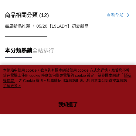
商品相關分類 (12)
查看全部
每周新品推薦
05/20【19LADY】初夏新品
══════════════
本分類熱銷
全站排行
本網站中使用 cookie，欲查詢有關本網站使用 cookie 方式之詳情，及若您不希
熱門標籤
望在電腦上使用 cookie 時應如何變更電腦的 cookie 設定，請參閱本網站「
隱私
權條款
」之 Cookie 聲明。您繼續使用本網站即表示您同意本公司得按本網站使
用條款之 Cookie 聲明使用 cookie。
了解更多 >
我知道了