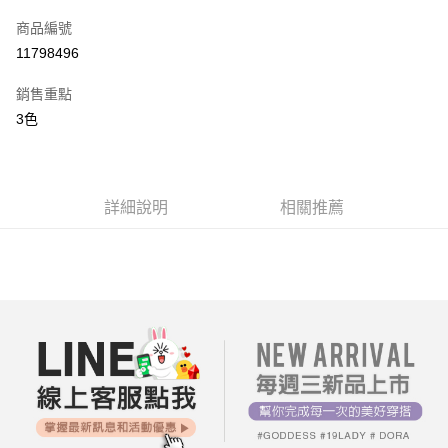
信用卡一次付款
商品編號
超商取貨付款
11798496
LINE Pay
銷售重點
街口支付
3色
AFTEE先享後付
相關說明
【關於「AFTEE先享後付」】
詳細說明
相關推薦
ATM付款
AFTEE先享後付是「在收到商品之後才付款」的支付方式。 讓您購物簡單
便利好安心！
１．簡單：不需註冊會員、不需綁卡、不需儲值。
運送方式
２．便利：只要手機號碼，簡訊認證，即可結帳。
３．安心：先確認商品／服務後，再付款。
全家付款取貨
每筆NT$80，滿NT$699(含以上)免運費
【「AFTEE先享後付」結帳流程】
１．於結帳方式選擇「AFTEE先享後付」後，將跳轉至「AFTEE先享後付」
付款後全家取貨
結帳頁面，進行簡訊認證並確認金額後，即可完成結帳。
２．訂單成立數日內，您將收到繳費通知簡訊。
每筆NT$80，滿NT$699(含以上)免運費
３．收到繳費通知簡訊後14天內，點擊此簡訊中的連結，可透過四大超商／
ATM／網路銀行／等多元方式進行付款，方視為交易完成。
7-11付款取貨
※ 請注意：結帳手續完成當下不需立刻繳費，但若您需要取消訂單，請聯絡