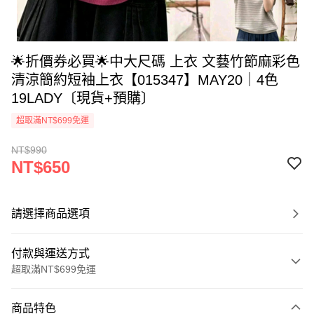
🌟折價券必買🌟中大尺碼 上衣 文藝竹節麻彩色
清涼簡約短袖上衣【015347】MAY20｜4色
19LADY〔現貨+預購〕
超取滿NT$699免運
NT$990
NT$650
請選擇商品選項
付款與運送方式
超取滿NT$699免運
付款方式
商品特色