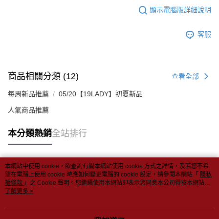
顯示電腦版詳細說明
客服
商品相關分類 (12)
查看全部
每周新品推薦
05/20【19LADY】初夏新品
人氣商品推薦
本分類熱銷
全站排行
本網站中使用 cookie，欲查詢有關本網站使用 cookie 方式之詳情，及若您不希
熱門標籤
望在電腦上使用 cookie 時應如何變更電腦的 cookie 設定，請參閱本網站「
隱私
權條款
」之 Cookie 聲明。您繼續使用本網站即表示您同意本公司得按本網站使
用條款之 Cookie 聲明使用 cookie。
了解更多 >