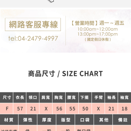
每筆NT$80，滿NT$699(含以上)免運費
購買商品的店家。未經商家同意取消之訂單仍視為有效，需透過AFTEE先享
後付繳納相關費用。
付款後7-11取貨
※ 交易是否成功請以「AFTEE先享後付 」之結帳頁面顯示為準，若有關於
是否繳費成功／繳費後需取消欲退款等相關疑問，請聯繫「AFTEE先享後付
每筆NT$80，滿NT$699(含以上)免運費
客戶支援中心」
https://netprotections.freshdesk.com/support/home
宅配
【注意事項】
１．透過由恩沛科技股份有限公司提供之「AFTEE先享後付」服務完成之交
每筆NT$80，滿NT$699(含以上)免運費
易，需依本服務之必要範圍內提供個人資料，並將交易相關給付款項請求債
權轉讓予恩沛科技股份有限公司。
郵局-限配送台灣外島
２．關於個人資料處理事宜，請瀏覽以下網址：
每筆NT$100，滿NT$3,000(含以上)免運費
https://aftee.tw/terms/#terms3
３．未成年的使用者請事先徵得法定代理人或監護人之同意方可使用
「AFTEE先享後付」，若未經同意申辦者引起之損失，本公司不負相關責
任。
４．使用「AFTEE先享後付」時，將依據個別帳號之用戶狀況，依本公司即
時審查核予不同之上限額度；若仍有額度不足之情形，本公司將視審查結果
請求用戶進行身份認證。
５．嚴禁一人註冊多個帳號或使用他人資訊註冊。若發現惡意使用之情形，
恩沛科技股份有限公司將有權停止該用戶之使用額度並採取法律行動。