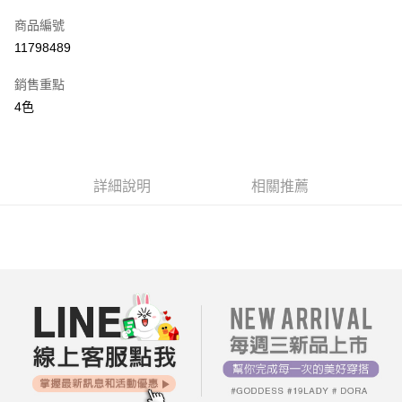
信用卡一次付款
商品編號
超商取貨付款
11798489
LINE Pay
銷售重點
街口支付
4色
AFTEE先享後付
相關說明
【關於「AFTEE先享後付」】
詳細說明
相關推薦
ATM付款
AFTEE先享後付是「在收到商品之後才付款」的支付方式。 讓您購物簡單
便利好安心！
１．簡單：不需註冊會員、不需綁卡、不需儲值。
運送方式
２．便利：只要手機號碼，簡訊認證，即可結帳。
３．安心：先確認商品／服務後，再付款。
全家付款取貨
每筆NT$80，滿NT$699(含以上)免運費
【「AFTEE先享後付」結帳流程】
１．於結帳方式選擇「AFTEE先享後付」後，將跳轉至「AFTEE先享後付」
付款後全家取貨
結帳頁面，進行簡訊認證並確認金額後，即可完成結帳。
２．訂單成立數日內，您將收到繳費通知簡訊。
每筆NT$80，滿NT$699(含以上)免運費
３．收到繳費通知簡訊後14天內，點擊此簡訊中的連結，可透過四大超商／
ATM／網路銀行／等多元方式進行付款，方視為交易完成。
7-11付款取貨
※ 請注意：結帳手續完成當下不需立刻繳費，但若您需要取消訂單，請聯絡