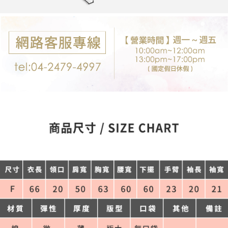
每筆NT$80，滿NT$699(含以上)免運費
購買商品的店家。未經商家同意取消之訂單仍視為有效，需透過AFTEE先享
後付繳納相關費用。
付款後7-11取貨
※ 交易是否成功請以「AFTEE先享後付 」之結帳頁面顯示為準，若有關於
是否繳費成功／繳費後需取消欲退款等相關疑問，請聯繫「AFTEE先享後付
每筆NT$80，滿NT$699(含以上)免運費
客戶支援中心」
https://netprotections.freshdesk.com/support/home
宅配
【注意事項】
１．透過由恩沛科技股份有限公司提供之「AFTEE先享後付」服務完成之交
每筆NT$80，滿NT$699(含以上)免運費
易，需依本服務之必要範圍內提供個人資料，並將交易相關給付款項請求債
權轉讓予恩沛科技股份有限公司。
郵局-限配送台灣外島
２．關於個人資料處理事宜，請瀏覽以下網址：
每筆NT$100，滿NT$3,000(含以上)免運費
https://aftee.tw/terms/#terms3
３．未成年的使用者請事先徵得法定代理人或監護人之同意方可使用
「AFTEE先享後付」，若未經同意申辦者引起之損失，本公司不負相關責
任。
４．使用「AFTEE先享後付」時，將依據個別帳號之用戶狀況，依本公司即
時審查核予不同之上限額度；若仍有額度不足之情形，本公司將視審查結果
請求用戶進行身份認證。
５．嚴禁一人註冊多個帳號或使用他人資訊註冊。若發現惡意使用之情形，
恩沛科技股份有限公司將有權停止該用戶之使用額度並採取法律行動。