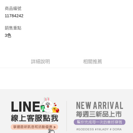
信用卡一次付款
商品編號
超商取貨付款
11784242
LINE Pay
銷售重點
街口支付
3色
AFTEE先享後付
相關說明
【關於「AFTEE先享後付」】
詳細說明
相關推薦
ATM付款
AFTEE先享後付是「在收到商品之後才付款」的支付方式。 讓您購物簡單
便利好安心！
１．簡單：不需註冊會員、不需綁卡、不需儲值。
運送方式
２．便利：只要手機號碼，簡訊認證，即可結帳。
３．安心：先確認商品／服務後，再付款。
全家付款取貨
每筆NT$80，滿NT$699(含以上)免運費
【「AFTEE先享後付」結帳流程】
１．於結帳方式選擇「AFTEE先享後付」後，將跳轉至「AFTEE先享後付」
付款後全家取貨
結帳頁面，進行簡訊認證並確認金額後，即可完成結帳。
２．訂單成立數日內，您將收到繳費通知簡訊。
每筆NT$80，滿NT$699(含以上)免運費
３．收到繳費通知簡訊後14天內，點擊此簡訊中的連結，可透過四大超商／
ATM／網路銀行／等多元方式進行付款，方視為交易完成。
7-11付款取貨
※ 請注意：結帳手續完成當下不需立刻繳費，但若您需要取消訂單，請聯絡