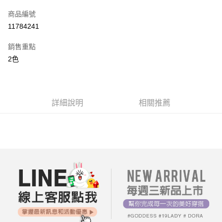
信用卡一次付款
商品編號
超商取貨付款
11784241
LINE Pay
銷售重點
街口支付
2色
AFTEE先享後付
相關說明
【關於「AFTEE先享後付」】
詳細說明
相關推薦
ATM付款
AFTEE先享後付是「在收到商品之後才付款」的支付方式。 讓您購物簡單
便利好安心！
１．簡單：不需註冊會員、不需綁卡、不需儲值。
運送方式
２．便利：只要手機號碼，簡訊認證，即可結帳。
３．安心：先確認商品／服務後，再付款。
全家付款取貨
每筆NT$80，滿NT$699(含以上)免運費
【「AFTEE先享後付」結帳流程】
１．於結帳方式選擇「AFTEE先享後付」後，將跳轉至「AFTEE先享後付」
付款後全家取貨
結帳頁面，進行簡訊認證並確認金額後，即可完成結帳。
２．訂單成立數日內，您將收到繳費通知簡訊。
每筆NT$80，滿NT$699(含以上)免運費
３．收到繳費通知簡訊後14天內，點擊此簡訊中的連結，可透過四大超商／
ATM／網路銀行／等多元方式進行付款，方視為交易完成。
7-11付款取貨
※ 請注意：結帳手續完成當下不需立刻繳費，但若您需要取消訂單，請聯絡