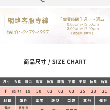
每筆NT$80，滿NT$699(含以上)免運費
購買商品的店家。未經商家同意取消之訂單仍視為有效，需透過AFTEE先享
後付繳納相關費用。
付款後7-11取貨
※ 交易是否成功請以「AFTEE先享後付 」之結帳頁面顯示為準，若有關於
是否繳費成功／繳費後需取消欲退款等相關疑問，請聯繫「AFTEE先享後付
每筆NT$80，滿NT$699(含以上)免運費
客戶支援中心」
https://netprotections.freshdesk.com/support/home
宅配
【注意事項】
１．透過由恩沛科技股份有限公司提供之「AFTEE先享後付」服務完成之交
每筆NT$80，滿NT$699(含以上)免運費
易，需依本服務之必要範圍內提供個人資料，並將交易相關給付款項請求債
權轉讓予恩沛科技股份有限公司。
郵局-限配送台灣外島
２．關於個人資料處理事宜，請瀏覽以下網址：
每筆NT$100，滿NT$3,000(含以上)免運費
https://aftee.tw/terms/#terms3
３．未成年的使用者請事先徵得法定代理人或監護人之同意方可使用
「AFTEE先享後付」，若未經同意申辦者引起之損失，本公司不負相關責
任。
４．使用「AFTEE先享後付」時，將依據個別帳號之用戶狀況，依本公司即
時審查核予不同之上限額度；若仍有額度不足之情形，本公司將視審查結果
請求用戶進行身份認證。
５．嚴禁一人註冊多個帳號或使用他人資訊註冊。若發現惡意使用之情形，
恩沛科技股份有限公司將有權停止該用戶之使用額度並採取法律行動。