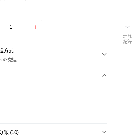
清除
紀錄
送方式
699免運
次付款
付款
類 (10)
享後付