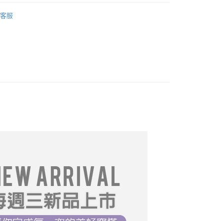
推薦
05/13【19LADY】初夏新品
FTEE先享後付」】
客服
先享後付是「在收到商品之後才付款」的支付方式。 讓您購物簡單
════════
心！
：不需註冊會員、不需綁卡、不需儲值。
DY】中大尺碼__全部商品❤
：只要手機號碼，簡訊認證，即可結帳。
：先確認商品／服務後，再付款。
｜T恤
取貨
專區$299起】
EE先享後付」結帳流程】
0，滿NT$699(含以上)免運費
方式選擇「AFTEE先享後付」後，將跳轉至「AFTEE先享後
型
★襯衫系列
頁面，進行簡訊認證並確認金額後，即可完成結帳。
家取貨
成立數日內，您將收到繳費通知簡訊。
必買
費通知簡訊後14天內，點擊此簡訊中的連結，可透過四大超商
0，滿NT$699(含以上)免運費
網路銀行／等多元方式進行付款，方視為交易完成。
推薦
05/20【19LADY】初夏新品
：結帳手續完成當下不需立刻繳費，但若您需要取消訂單，請聯
取貨
的店家。未經商家同意取消之訂單仍視為有效，需透過AFTEE
推薦
05/27【19LADY】初夏新品
繳納相關費用。
0，滿NT$699(含以上)免運費
否成功請以「AFTEE先享後付 」之結帳頁面顯示為準，若有關於
推薦
07/22【19LADY】夏季新品
功／繳費後需取消欲退款等相關疑問，請聯繫「AFTEE先享後
1取貨
援中心」
https://netprotections.freshdesk.com/support/home
0，滿NT$699(含以上)免運費
項】
恩沛科技股份有限公司提供之「AFTEE先享後付」服務完成之
依本服務之必要範圍內提供個人資料，並將交易相關給付款項請
0，滿NT$699(含以上)免運費
讓予恩沛科技股份有限公司。