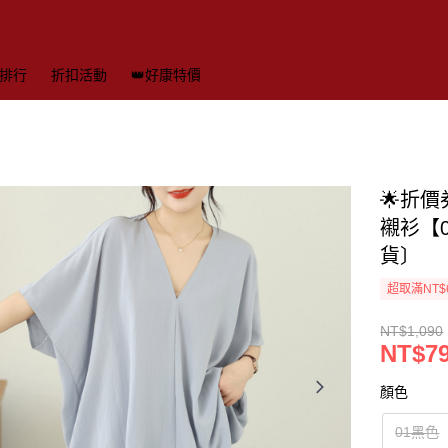
排行
折扣活動
👑好康特價
🌟折價
襯衫【0
貨〕
超取滿NT$
NT$1,090
NT$7
顏色
01黑色