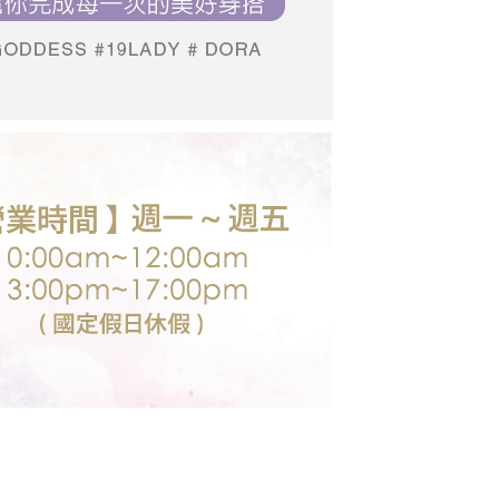
個人資料處理事宜，請瀏覽以下網址：
送台灣外島
ee.tw/terms/#terms3
00，滿NT$3,000(含以上)免運費
年的使用者請事先徵得法定代理人或監護人之同意方可使用
E先享後付」，若未經同意申辦者引起之損失，本公司不負相關責
AFTEE先享後付」時，將依據個別帳號之用戶狀況，依本公司
核予不同之上限額度；若仍有額度不足之情形，本公司將視審查
用戶進行身份認證。
一人註冊多個帳號或使用他人資訊註冊。若發現惡意使用之情
科技股份有限公司將有權停止該用戶之使用額度並採取法律行