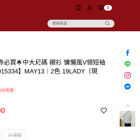
0
券必買🌟中大尺碼 襯衫 慵懶風V領短袖
15334】MAY13｜2色 19LADY〔現
699免運
90
21淺藍