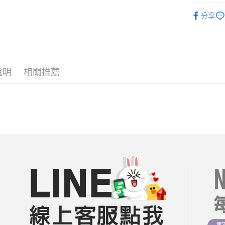
相關說明
每周新品
【關於「A
分享
ATM付款
AFTEE
══════
便利好安
１．簡單
【19 LA
２．便利
運送方式
３．安心
短袖｜上衣
全家付款
說明
相關推薦
【日系文藝
【「AFT
每筆NT$8
１．於結帳
❤️熱銷類
付」結帳
付款後全
２．訂單
🔥折價券
３．收到繳
每筆NT$8
／ATM／
每周新品
※ 請注意
7-11付款
絡購買商品
每周新品
先享後付
每筆NT$8
※ 交易是
每周新品
是否繳費成
付款後7-1
付客戶支
每筆NT$8
【注意事
宅配
１．透過由
交易，需
每筆NT$8
求債權轉