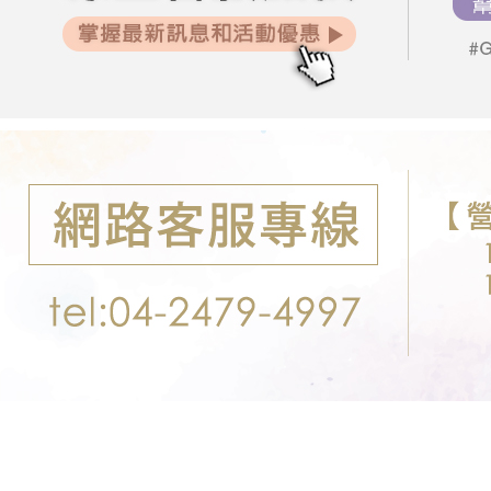
２．關於
郵局-限配
https://aft
每筆NT$1
３．未成
「AFTE
任。
４．使用「
即時審查
結果請求
５．嚴禁
形，恩沛
動。