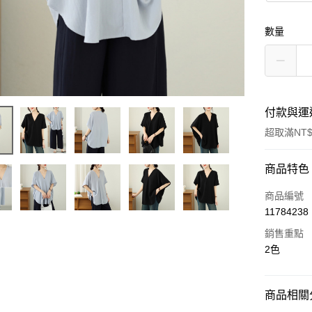
數量
付款與運
超取滿NT$
付款方式
商品特色
信用卡一
商品編號
11784238
超商取貨
銷售重點
LINE Pay
2色
街口支付
商品相關分
AFTEE先