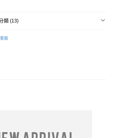
類 (13)
享後付
推薦
05/06【19LADY】初夏新品
FTEE先享後付」】
客服
先享後付是「在收到商品之後才付款」的支付方式。 讓您購物簡單
衣｜泳衣
心！
：不需註冊會員、不需綁卡、不需儲值。
════════
：只要手機號碼，簡訊認證，即可結帳。
：先確認商品／服務後，再付款。
DY】中大尺碼__全部商品❤
取貨
邊
EE先享後付」結帳流程】
0，滿NT$699(含以上)免運費
方式選擇「AFTEE先享後付」後，將跳轉至「AFTEE先享後
必買
頁面，進行簡訊認證並確認金額後，即可完成結帳。
家取貨
成立數日內，您將收到繳費通知簡訊。
推薦
05/13【19LADY】初夏新品
費通知簡訊後14天內，點擊此簡訊中的連結，可透過四大超商
0，滿NT$699(含以上)免運費
網路銀行／等多元方式進行付款，方視為交易完成。
推薦
05/27【19LADY】初夏新品
：結帳手續完成當下不需立刻繳費，但若您需要取消訂單，請聯
取貨
的店家。未經商家同意取消之訂單仍視為有效，需透過AFTEE
推薦
06/24【19LADY】夏季新品
繳納相關費用。
0，滿NT$699(含以上)免運費
否成功請以「AFTEE先享後付 」之結帳頁面顯示為準，若有關於
推薦
07/08【19LADY】夏季新品
功／繳費後需取消欲退款等相關疑問，請聯繫「AFTEE先享後
1取貨
推薦
07/22【19LADY】夏季新品
援中心」
https://netprotections.freshdesk.com/support/home