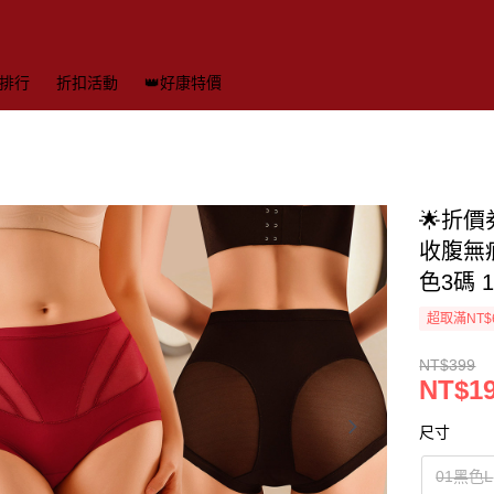
排行
折扣活動
👑好康特價
🌟折
收腹無痕
色3碼 
超取滿NT$
NT$399
NT$1
尺寸
01黑色L