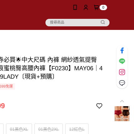
0
價券必買🌟中大尺碼 內褲 網紗透氣提臀
蜜桃臀高腰內褲【F0230】MAY06｜4
19LADY〔現貨+預購〕
699免運
99
01黑色XL
01黑色2XL
12紅色L