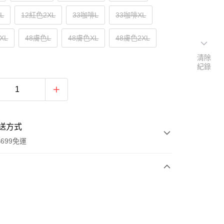
L
12紅色2XL
33咖啡L
33咖啡XL
XL
48膚色L
48膚色XL
48膚色2XL
清除
紀錄
送方式
699免運
次付款
付款