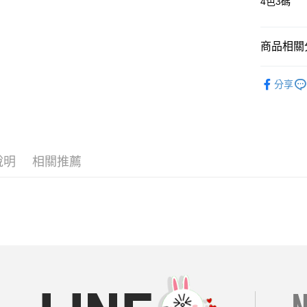
4色3碼
街口支付
商品相關分
AFTEE先
相關說明
每周新品
【關於「A
分享
ATM付款
AFTEE
內衣｜睡
便利好安
１．簡單
══════
２．便利
運送方式
３．安心
【19 LA
全家付款
說明
相關推薦
🌼穿搭周
【「AFT
每筆NT$8
１．於結帳
🔥折價券
付」結帳
付款後全
２．訂單
每周新品
３．收到繳
每筆NT$8
／ATM／
每周新品
※ 請注意
7-11付款
絡購買商品
每周新品
先享後付
每筆NT$8
※ 交易是
每周新品
是否繳費成
付款後7-1
每周新品
付客戶支