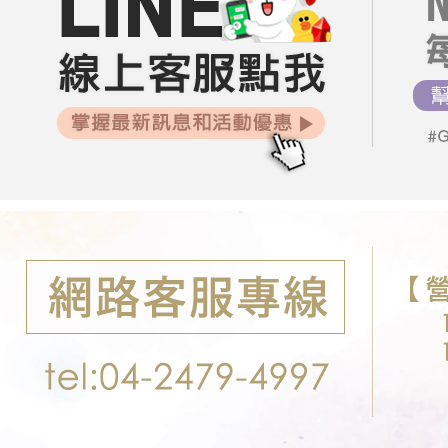
每筆NT$8
07/29【
【注意事
宅配
１．透過由
08/05【
交易，需
每筆NT$8
求債權轉
２．關於
郵局-限配
https://aft
每筆NT$1
３．未成
「AFTE
任。
４．使用「
即時審查
結果請求
５．嚴禁
形，恩沛
動。