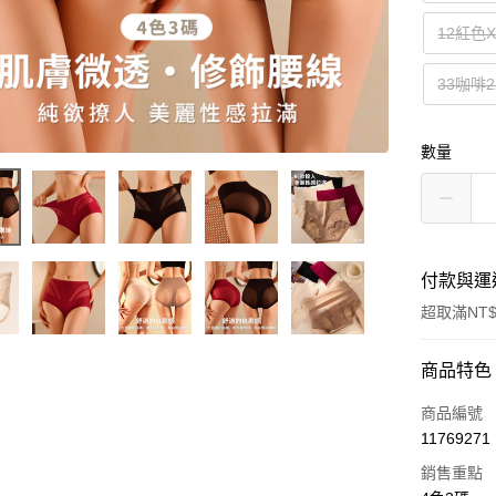
12紅色X
33咖啡2
數量
付款與運
超取滿NT$
付款方式
商品特色
信用卡一
商品編號
11769271
超商取貨
銷售重點
LINE Pay