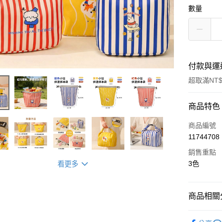
數量
付款與運
超取滿NT$
付款方式
商品特色
信用卡一
商品編號
11744708
超商取貨
銷售重點
LINE Pay
3色
看更多
街口支付
商品相關分
AFTEE先
相關說明
每周新品
【關於「A