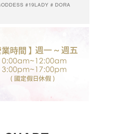
00，滿NT$3,000(含以上)免運費
年的使用者請事先徵得法定代理人或監護人之同意方可使用
E先享後付」，若未經同意申辦者引起之損失，本公司不負相關責
AFTEE先享後付」時，將依據個別帳號之用戶狀況，依本公司
核予不同之上限額度；若仍有額度不足之情形，本公司將視審查
用戶進行身份認證。
一人註冊多個帳號或使用他人資訊註冊。若發現惡意使用之情
科技股份有限公司將有權停止該用戶之使用額度並採取法律行