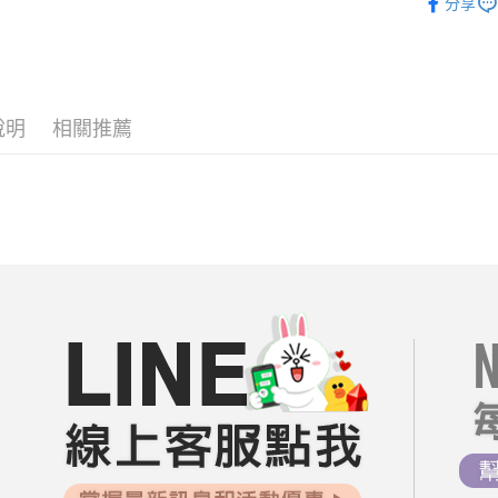
分享
ATM付款
AFTEE
══════
便利好安
１．簡單
居家雜貨
２．便利
運送方式
３．安心
🔥折價券
全家付款
說明
相關推薦
每周新品
【「AFT
每筆NT$8
１．於結帳
每周新品
付」結帳
付款後全
２．訂單
07/29【
３．收到繳
每筆NT$8
／ATM／
※ 請注意
7-11付款
絡購買商品
先享後付
每筆NT$8
※ 交易是
是否繳費成
付款後7-1
付客戶支
每筆NT$8
【注意事
宅配
１．透過由
交易，需
每筆NT$8
求債權轉
２．關於
郵局-限配
https://aft