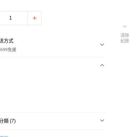
清除
送方式
紀錄
699免運
次付款
付款
類 (7)
享後付
推薦
04/29【19LADY】春季新品
FTEE先享後付」】