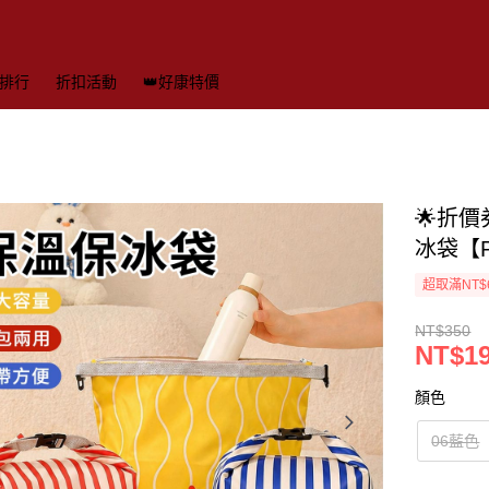
排行
折扣活動
👑好康特價
🌟折
冰袋【P
超取滿NT$
NT$350
NT$1
顏色
06藍色