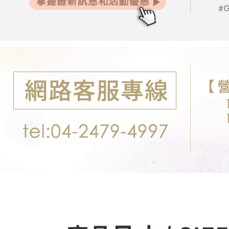
每筆NT$1
３．未成
「AFTE
任。
４．使用「
即時審查
結果請求
５．嚴禁
形，恩沛
動。