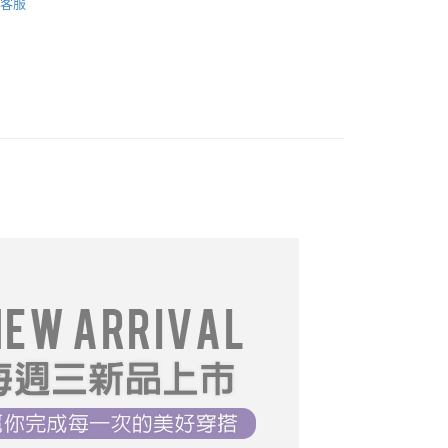
客服
先享後付是「在收到商品之後才付款」的支付方式。 讓您購物簡單
════════
心！
：不需註冊會員、不需綁卡、不需儲值。
：只要手機號碼，簡訊認證，即可結帳。
：先確認商品／服務後，再付款。
必買
取貨
推薦
05/13【19LADY】初夏新品
EE先享後付」結帳流程】
0，滿NT$699(含以上)免運費
方式選擇「AFTEE先享後付」後，將跳轉至「AFTEE先享後
推薦
07/22【19LADY】夏季新品
頁面，進行簡訊認證並確認金額後，即可完成結帳。
家取貨
成立數日內，您將收到繳費通知簡訊。
19LADY】夏季新品
費通知簡訊後14天內，點擊此簡訊中的連結，可透過四大超商
0，滿NT$699(含以上)免運費
網路銀行／等多元方式進行付款，方視為交易完成。
：結帳手續完成當下不需立刻繳費，但若您需要取消訂單，請聯
取貨
的店家。未經商家同意取消之訂單仍視為有效，需透過AFTEE
繳納相關費用。
0，滿NT$699(含以上)免運費
否成功請以「AFTEE先享後付 」之結帳頁面顯示為準，若有關於
功／繳費後需取消欲退款等相關疑問，請聯繫「AFTEE先享後
1取貨
援中心」
https://netprotections.freshdesk.com/support/home
0，滿NT$699(含以上)免運費
項】
恩沛科技股份有限公司提供之「AFTEE先享後付」服務完成之
依本服務之必要範圍內提供個人資料，並將交易相關給付款項請
0，滿NT$699(含以上)免運費
讓予恩沛科技股份有限公司。
個人資料處理事宜，請瀏覽以下網址：
送台灣外島
ee.tw/terms/#terms3