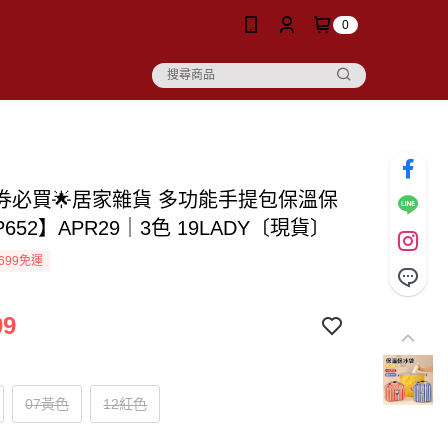
0
價券必買🌟居家雜貨 多功能手提包保溫保
652】APR29｜3色 19LADY〔現貨〕
699免運
99
07黃色
12紅色