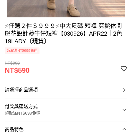
⚡任選２件＄９９９⚡中大尺碼 短褲 寬鬆休閒
壓花設計薄牛仔短褲【030926】APR22｜2色
19LADY〔現貨〕
超取滿NT$699免運
NT$890
NT$590
請選擇商品選項
付款與運送方式
超取滿NT$699免運
付款方式
商品特色