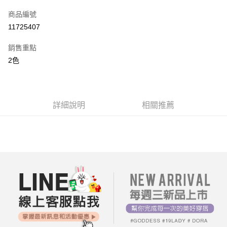
信用卡一次付款
商品編號
超商取貨付款
11725407
LINE Pay
銷售重點
街口支付
2色
AFTEE先享後付
相關說明
【關於「AFTEE先享後付」】
詳細說明
相關推薦
ATM付款
AFTEE先享後付是「在收到商品之後才付款」的支付方式。 讓您購物簡單
便利好安心！
１．簡單：不需註冊會員、不需綁卡、不需儲值。
運送方式
２．便利：只要手機號碼，簡訊認證，即可結帳。
３．安心：先確認商品／服務後，再付款。
全家付款取貨
每筆NT$80，滿NT$699(含以上)免運費
【「AFTEE先享後付」結帳流程】
１．於結帳方式選擇「AFTEE先享後付」後，將跳轉至「AFTEE先享後付」
付款後全家取貨
結帳頁面，進行簡訊認證並確認金額後，即可完成結帳。
２．訂單成立數日內，您將收到繳費通知簡訊。
每筆NT$80，滿NT$699(含以上)免運費
３．收到繳費通知簡訊後14天內，點擊此簡訊中的連結，可透過四大超商／
ATM／網路銀行／等多元方式進行付款，方視為交易完成。
7-11付款取貨
※ 請注意：結帳手續完成當下不需立刻繳費，但若您需要取消訂單，請聯絡