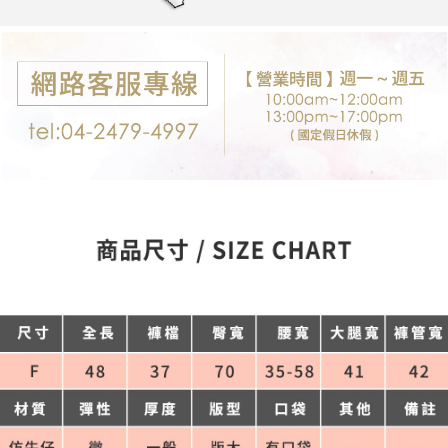
每筆NT$80，滿NT$699(含以上)免運費
購買商品的店家。未經商家同意取消之訂單仍視為有效，需透過AFTEE先享
後付繳納相關費用。
付款後7-11取貨
※ 交易是否成功請以「AFTEE先享後付 」之結帳頁面顯示為準，若有關於
是否繳費成功／繳費後需取消欲退款等相關疑問，請聯繫「AFTEE先享後付
每筆NT$80，滿NT$699(含以上)免運費
客戶支援中心」
https://netprotections.freshdesk.com/support/home
宅配
【注意事項】
１．透過由恩沛科技股份有限公司提供之「AFTEE先享後付」服務完成之交
每筆NT$80，滿NT$699(含以上)免運費
易，需依本服務之必要範圍內提供個人資料，並將交易相關給付款項請求債
權轉讓予恩沛科技股份有限公司。
郵局-限配送台灣外島
２．關於個人資料處理事宜，請瀏覽以下網址：
每筆NT$100，滿NT$3,000(含以上)免運費
https://aftee.tw/terms/#terms3
３．未成年的使用者請事先徵得法定代理人或監護人之同意方可使用
「AFTEE先享後付」，若未經同意申辦者引起之損失，本公司不負相關責
任。
４．使用「AFTEE先享後付」時，將依據個別帳號之用戶狀況，依本公司即
時審查核予不同之上限額度；若仍有額度不足之情形，本公司將視審查結果
請求用戶進行身份認證。
５．嚴禁一人註冊多個帳號或使用他人資訊註冊。若發現惡意使用之情形，
恩沛科技股份有限公司將有權停止該用戶之使用額度並採取法律行動。