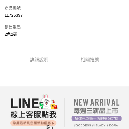
信用卡一次付款
商品編號
超商取貨付款
11725397
LINE Pay
銷售重點
街口支付
2色2碼
AFTEE先享後付
相關說明
【關於「AFTEE先享後付」】
詳細說明
相關推薦
ATM付款
AFTEE先享後付是「在收到商品之後才付款」的支付方式。 讓您購物簡單
便利好安心！
１．簡單：不需註冊會員、不需綁卡、不需儲值。
運送方式
２．便利：只要手機號碼，簡訊認證，即可結帳。
３．安心：先確認商品／服務後，再付款。
全家付款取貨
每筆NT$80，滿NT$699(含以上)免運費
【「AFTEE先享後付」結帳流程】
１．於結帳方式選擇「AFTEE先享後付」後，將跳轉至「AFTEE先享後付」
付款後全家取貨
結帳頁面，進行簡訊認證並確認金額後，即可完成結帳。
２．訂單成立數日內，您將收到繳費通知簡訊。
每筆NT$80，滿NT$699(含以上)免運費
３．收到繳費通知簡訊後14天內，點擊此簡訊中的連結，可透過四大超商／
ATM／網路銀行／等多元方式進行付款，方視為交易完成。
7-11付款取貨
※ 請注意：結帳手續完成當下不需立刻繳費，但若您需要取消訂單，請聯絡