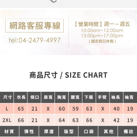
每筆NT$80，滿NT$699(含以上)免運費
購買商品的店家。未經商家同意取消之訂單仍視為有效，需透過AFTEE先享
後付繳納相關費用。
付款後7-11取貨
※ 交易是否成功請以「AFTEE先享後付 」之結帳頁面顯示為準，若有關於
是否繳費成功／繳費後需取消欲退款等相關疑問，請聯繫「AFTEE先享後付
每筆NT$80，滿NT$699(含以上)免運費
客戶支援中心」
https://netprotections.freshdesk.com/support/home
宅配
【注意事項】
１．透過由恩沛科技股份有限公司提供之「AFTEE先享後付」服務完成之交
每筆NT$80，滿NT$699(含以上)免運費
易，需依本服務之必要範圍內提供個人資料，並將交易相關給付款項請求債
權轉讓予恩沛科技股份有限公司。
郵局-限配送台灣外島
２．關於個人資料處理事宜，請瀏覽以下網址：
每筆NT$100，滿NT$3,000(含以上)免運費
https://aftee.tw/terms/#terms3
３．未成年的使用者請事先徵得法定代理人或監護人之同意方可使用
「AFTEE先享後付」，若未經同意申辦者引起之損失，本公司不負相關責
任。
４．使用「AFTEE先享後付」時，將依據個別帳號之用戶狀況，依本公司即
時審查核予不同之上限額度；若仍有額度不足之情形，本公司將視審查結果
請求用戶進行身份認證。
５．嚴禁一人註冊多個帳號或使用他人資訊註冊。若發現惡意使用之情形，
恩沛科技股份有限公司將有權停止該用戶之使用額度並採取法律行動。