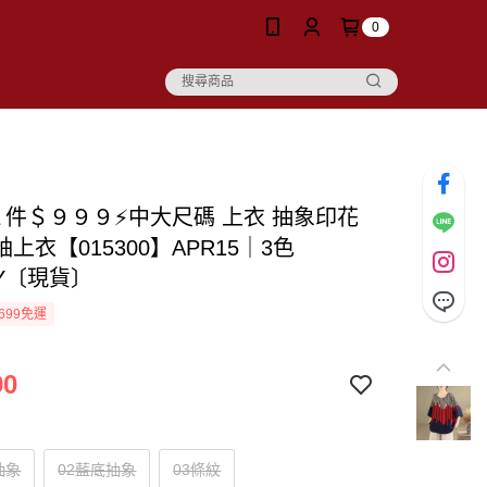
0
２件＄９９９⚡中大尺碼 上衣 抽象印花
上衣【015300】APR15｜3色
DY〔現貨〕
699免運
90
抽象
02藍底抽象
03條紋