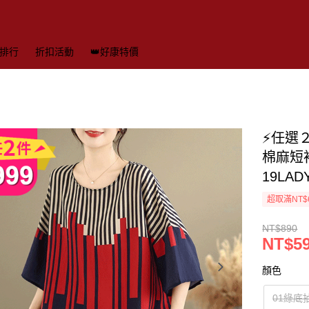
排行
折扣活動
👑好康特價
⚡任選
棉麻短袖
19LA
超取滿NT$
NT$890
NT$5
顏色
01綠底