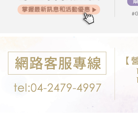
２．關於
郵局-限配
https://aft
每筆NT$1
３．未成
「AFTE
任。
４．使用「
即時審查
結果請求
５．嚴禁
形，恩沛
動。