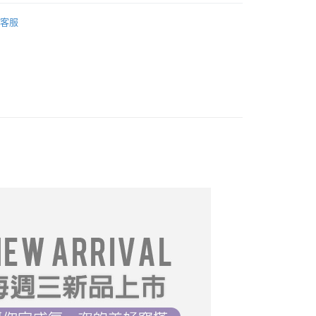
｜T恤
FTEE先享後付」】
客服
先享後付是「在收到商品之後才付款」的支付方式。 讓您購物簡單
推薦
心！
：不需註冊會員、不需綁卡、不需儲值。
════════
：只要手機號碼，簡訊認證，即可結帳。
：先確認商品／服務後，再付款。
DY】中大尺碼__全部商品❤
取貨
專區$299起】
EE先享後付」結帳流程】
0，滿NT$699(含以上)免運費
方式選擇「AFTEE先享後付」後，將跳轉至「AFTEE先享後
$199起】
頁面，進行簡訊認證並確認金額後，即可完成結帳。
家取貨
成立數日內，您將收到繳費通知簡訊。
價專區
費通知簡訊後14天內，點擊此簡訊中的連結，可透過四大超商
0，滿NT$699(含以上)免運費
網路銀行／等多元方式進行付款，方視為交易完成。
推薦
05/20【19LADY】初夏新品
：結帳手續完成當下不需立刻繳費，但若您需要取消訂單，請聯
取貨
的店家。未經商家同意取消之訂單仍視為有效，需透過AFTEE
推薦
05/27【19LADY】初夏新品
繳納相關費用。
0，滿NT$699(含以上)免運費
否成功請以「AFTEE先享後付 」之結帳頁面顯示為準，若有關於
推薦
06/03【19LADY】夏季新品
功／繳費後需取消欲退款等相關疑問，請聯繫「AFTEE先享後
1取貨
推薦
06/10【19LADY】夏季新品
援中心」
https://netprotections.freshdesk.com/support/home
0，滿NT$699(含以上)免運費
推薦
06/24【19LADY】夏季新品
項】
恩沛科技股份有限公司提供之「AFTEE先享後付」服務完成之
推薦
07/15【19LADY】夏季新品
依本服務之必要範圍內提供個人資料，並將交易相關給付款項請
0，滿NT$699(含以上)免運費
讓予恩沛科技股份有限公司。
推薦
07/22【19LADY】夏季新品