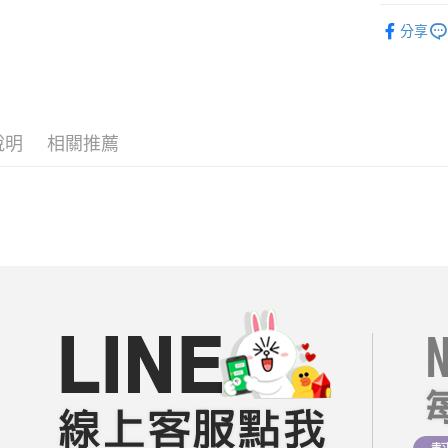
相關說明
短袖｜上衣
【關於「A
分享
ATM付款
AFTEE
人氣商品
便利好安
１．簡單
══════
２．便利
運送方式
３．安心
【19 LA
全家付款
說明
相關推薦
【日系文藝
【「AFT
每筆NT$8
１．於結帳
【棉麻專區
付」結帳
付款後全
２．訂單
👑好康特
３．收到繳
每筆NT$8
／ATM／
每周新品
※ 請注意
7-11付款
絡購買商品
每周新品
先享後付
每筆NT$8
※ 交易是
每周新品
是否繳費成
付款後7-1
每周新品
付客戶支
每筆NT$8
每周新品
【注意事
宅配
１．透過由
每周新品
交易，需
每筆NT$8
求債權轉
每周新品