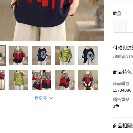
數量
付款與運
超取滿NT$
付款方式
商品特色
信用卡一
商品編號
11704086
超商取貨
看更多
銷售重點
LINE Pay
3色
街口支付
商品相關分
AFTEE先