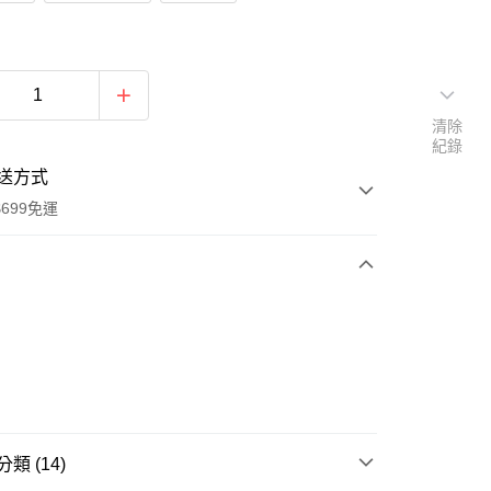
清除
紀錄
送方式
699免運
次付款
付款
類 (14)
享後付