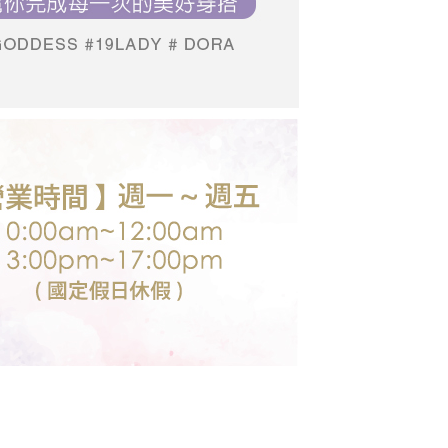
個人資料處理事宜，請瀏覽以下網址：
送台灣外島
ee.tw/terms/#terms3
00，滿NT$3,000(含以上)免運費
年的使用者請事先徵得法定代理人或監護人之同意方可使用
E先享後付」，若未經同意申辦者引起之損失，本公司不負相關責
AFTEE先享後付」時，將依據個別帳號之用戶狀況，依本公司
核予不同之上限額度；若仍有額度不足之情形，本公司將視審查
用戶進行身份認證。
一人註冊多個帳號或使用他人資訊註冊。若發現惡意使用之情
科技股份有限公司將有權停止該用戶之使用額度並採取法律行