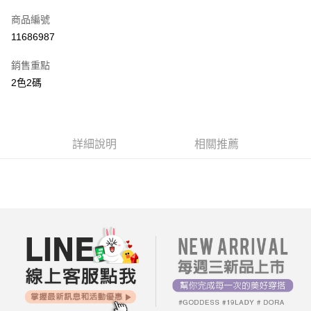
信用卡一次付款
商品編號
超商取貨付款
11686987
LINE Pay
銷售重點
街口支付
2色2碼
AFTEE先享後付
相關說明
【關於「AFTEE先享後付」】
詳細說明
相關推薦
ATM付款
AFTEE先享後付是「在收到商品之後才付款」的支付方式。 讓您購物簡單
便利好安心！
１．簡單：不需註冊會員、不需綁卡、不需儲值。
運送方式
２．便利：只要手機號碼，簡訊認證，即可結帳。
３．安心：先確認商品／服務後，再付款。
全家付款取貨
每筆NT$80，滿NT$699(含以上)免運費
【「AFTEE先享後付」結帳流程】
１．於結帳方式選擇「AFTEE先享後付」後，將跳轉至「AFTEE先享後付」
付款後全家取貨
結帳頁面，進行簡訊認證並確認金額後，即可完成結帳。
２．訂單成立數日內，您將收到繳費通知簡訊。
每筆NT$80，滿NT$699(含以上)免運費
３．收到繳費通知簡訊後14天內，點擊此簡訊中的連結，可透過四大超商／
ATM／網路銀行／等多元方式進行付款，方視為交易完成。
7-11付款取貨
※ 請注意：結帳手續完成當下不需立刻繳費，但若您需要取消訂單，請聯絡