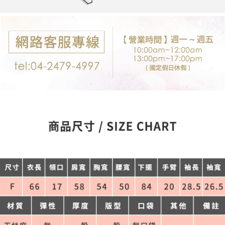
每筆NT$80，滿NT$699(含以上)免運費
購買商品的店家。未經商家同意取消之訂單仍視為有效，需透過AFTEE先享
後付繳納相關費用。
付款後7-11取貨
※ 交易是否成功請以「AFTEE先享後付 」之結帳頁面顯示為準，若有關於
是否繳費成功／繳費後需取消欲退款等相關疑問，請聯繫「AFTEE先享後付
每筆NT$80，滿NT$699(含以上)免運費
客戶支援中心」
https://netprotections.freshdesk.com/support/home
宅配
【注意事項】
１．透過由恩沛科技股份有限公司提供之「AFTEE先享後付」服務完成之交
每筆NT$80，滿NT$699(含以上)免運費
易，需依本服務之必要範圍內提供個人資料，並將交易相關給付款項請求債
權轉讓予恩沛科技股份有限公司。
郵局-限配送台灣外島
２．關於個人資料處理事宜，請瀏覽以下網址：
每筆NT$100，滿NT$3,000(含以上)免運費
https://aftee.tw/terms/#terms3
３．未成年的使用者請事先徵得法定代理人或監護人之同意方可使用
「AFTEE先享後付」，若未經同意申辦者引起之損失，本公司不負相關責
任。
４．使用「AFTEE先享後付」時，將依據個別帳號之用戶狀況，依本公司即
時審查核予不同之上限額度；若仍有額度不足之情形，本公司將視審查結果
請求用戶進行身份認證。
５．嚴禁一人註冊多個帳號或使用他人資訊註冊。若發現惡意使用之情形，
恩沛科技股份有限公司將有權停止該用戶之使用額度並採取法律行動。