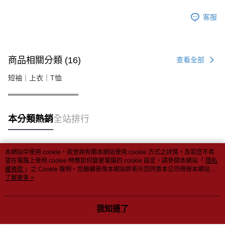
客服
商品相關分類 (16)
查看全部
短袖｜上衣｜T恤
══════════════
本分類熱銷
全站排行
本網站中使用 cookie，欲查詢有關本網站使用 cookie 方式之詳情，及若您不希
熱門標籤
望在電腦上使用 cookie 時應如何變更電腦的 cookie 設定，請參閱本網站「
隱私
權條款
」之 Cookie 聲明。您繼續使用本網站即表示您同意本公司得按本網站使
用條款之 Cookie 聲明使用 cookie。
了解更多 >
我知道了