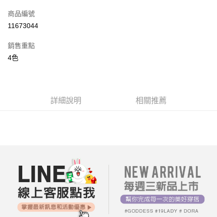
信用卡一次付款
商品編號
超商取貨付款
11673044
LINE Pay
銷售重點
街口支付
4色
AFTEE先享後付
相關說明
【關於「AFTEE先享後付」】
詳細說明
相關推薦
ATM付款
AFTEE先享後付是「在收到商品之後才付款」的支付方式。 讓您購物簡單
便利好安心！
１．簡單：不需註冊會員、不需綁卡、不需儲值。
運送方式
２．便利：只要手機號碼，簡訊認證，即可結帳。
３．安心：先確認商品／服務後，再付款。
全家付款取貨
每筆NT$80，滿NT$699(含以上)免運費
【「AFTEE先享後付」結帳流程】
１．於結帳方式選擇「AFTEE先享後付」後，將跳轉至「AFTEE先享後付」
付款後全家取貨
結帳頁面，進行簡訊認證並確認金額後，即可完成結帳。
２．訂單成立數日內，您將收到繳費通知簡訊。
每筆NT$80，滿NT$699(含以上)免運費
３．收到繳費通知簡訊後14天內，點擊此簡訊中的連結，可透過四大超商／
ATM／網路銀行／等多元方式進行付款，方視為交易完成。
7-11付款取貨
※ 請注意：結帳手續完成當下不需立刻繳費，但若您需要取消訂單，請聯絡