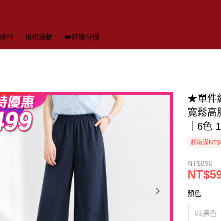
排行
折扣活動
👑好康特價
★單件
寬鬆高腰
｜6色 
超取滿NT$
NT$890
NT$5
顏色
01黑色