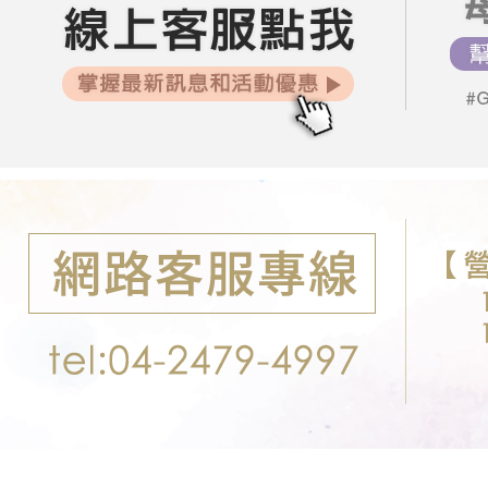
每周新品
交易，需
每筆NT$8
求債權轉
07/29【
２．關於
郵局-限配
https://aft
08/05【
每筆NT$1
３．未成
「AFTE
任。
４．使用「
即時審查
結果請求
５．嚴禁
形，恩沛
動。