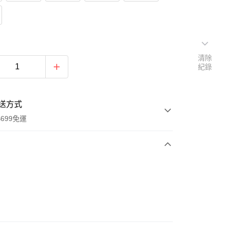
清除
紀錄
送方式
699免運
次付款
付款