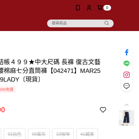
0
結帳４９９★中大尺碼 長褲 復古文藝
棉麻七分直筒褲【042471】MAR25
19LADY〔現貨〕
699免運
90
02白色
06藍灰
33咖啡
41藏青