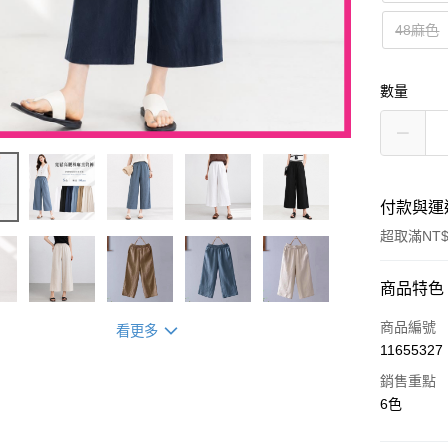
48麻色
數量
付款與運
超取滿NT$
付款方式
商品特色
信用卡一
商品編號
看更多
11655327
超商取貨
銷售重點
LINE Pay
6色
街口支付