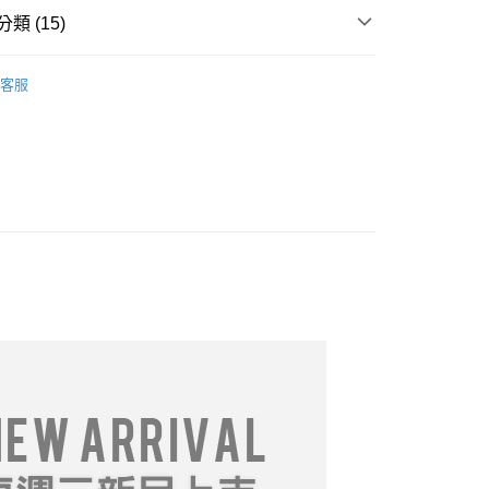
類 (15)
享後付
推薦
03/25【19LADY】春季新品
FTEE先享後付」】
客服
先享後付是「在收到商品之後才付款」的支付方式。 讓您購物簡單
════════
心！
：不需註冊會員、不需綁卡、不需儲值。
DY】中大尺碼__全部商品❤
：只要手機號碼，簡訊認證，即可結帳。
：先確認商品／服務後，再付款。
專區$299起】
取貨
$199起】
EE先享後付」結帳流程】
0，滿NT$699(含以上)免運費
方式選擇「AFTEE先享後付」後，將跳轉至「AFTEE先享後
價專區
頁面，進行簡訊認證並確認金額後，即可完成結帳。
家取貨
成立數日內，您將收到繳費通知簡訊。
推薦
04/01【19LADY】春季新品
費通知簡訊後14天內，點擊此簡訊中的連結，可透過四大超商
0，滿NT$699(含以上)免運費
網路銀行／等多元方式進行付款，方視為交易完成。
推薦
04/08【19LADY】春季新品
：結帳手續完成當下不需立刻繳費，但若您需要取消訂單，請聯
取貨
的店家。未經商家同意取消之訂單仍視為有效，需透過AFTEE
推薦
04/15【19LADY】春季新品
繳納相關費用。
0，滿NT$699(含以上)免運費
否成功請以「AFTEE先享後付 」之結帳頁面顯示為準，若有關於
推薦
05/06【19LADY】初夏新品
功／繳費後需取消欲退款等相關疑問，請聯繫「AFTEE先享後
1取貨
推薦
06/03【19LADY】夏季新品
援中心」
https://netprotections.freshdesk.com/support/home
0，滿NT$699(含以上)免運費
推薦
07/08【19LADY】夏季新品
項】
恩沛科技股份有限公司提供之「AFTEE先享後付」服務完成之