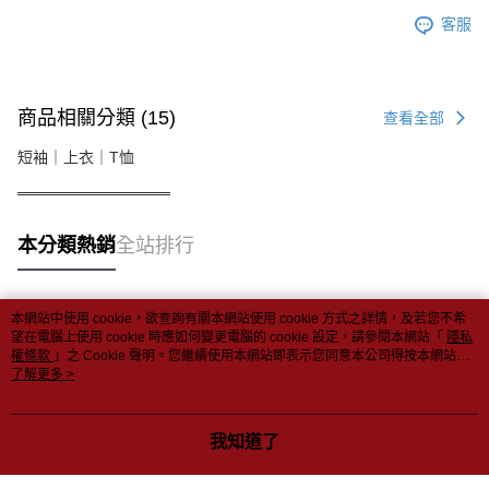
客服
商品相關分類 (15)
查看全部
短袖｜上衣｜T恤
══════════════
本分類熱銷
全站排行
本網站中使用 cookie，欲查詢有關本網站使用 cookie 方式之詳情，及若您不希
熱門標籤
望在電腦上使用 cookie 時應如何變更電腦的 cookie 設定，請參閱本網站「
隱私
權條款
」之 Cookie 聲明。您繼續使用本網站即表示您同意本公司得按本網站使
用條款之 Cookie 聲明使用 cookie。
了解更多 >
我知道了