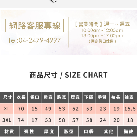
每筆NT$80，滿NT$699(含以上)免運費
購買商品的店家。未經商家同意取消之訂單仍視為有效，需透過AFTEE先享
後付繳納相關費用。
付款後7-11取貨
※ 交易是否成功請以「AFTEE先享後付 」之結帳頁面顯示為準，若有關於
是否繳費成功／繳費後需取消欲退款等相關疑問，請聯繫「AFTEE先享後付
每筆NT$80，滿NT$699(含以上)免運費
客戶支援中心」
https://netprotections.freshdesk.com/support/home
宅配
【注意事項】
１．透過由恩沛科技股份有限公司提供之「AFTEE先享後付」服務完成之交
每筆NT$80，滿NT$699(含以上)免運費
易，需依本服務之必要範圍內提供個人資料，並將交易相關給付款項請求債
權轉讓予恩沛科技股份有限公司。
郵局-限配送台灣外島
２．關於個人資料處理事宜，請瀏覽以下網址：
每筆NT$100，滿NT$3,000(含以上)免運費
https://aftee.tw/terms/#terms3
３．未成年的使用者請事先徵得法定代理人或監護人之同意方可使用
「AFTEE先享後付」，若未經同意申辦者引起之損失，本公司不負相關責
任。
４．使用「AFTEE先享後付」時，將依據個別帳號之用戶狀況，依本公司即
時審查核予不同之上限額度；若仍有額度不足之情形，本公司將視審查結果
請求用戶進行身份認證。
５．嚴禁一人註冊多個帳號或使用他人資訊註冊。若發現惡意使用之情形，
恩沛科技股份有限公司將有權停止該用戶之使用額度並採取法律行動。