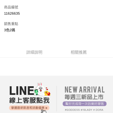
信用卡一次付款
商品編號
超商取貨付款
11626635
LINE Pay
銷售重點
街口支付
3色2碼
AFTEE先享後付
相關說明
【關於「AFTEE先享後付」】
詳細說明
相關推薦
ATM付款
AFTEE先享後付是「在收到商品之後才付款」的支付方式。 讓您購物簡單
便利好安心！
１．簡單：不需註冊會員、不需綁卡、不需儲值。
運送方式
２．便利：只要手機號碼，簡訊認證，即可結帳。
３．安心：先確認商品／服務後，再付款。
全家付款取貨
每筆NT$80，滿NT$699(含以上)免運費
【「AFTEE先享後付」結帳流程】
１．於結帳方式選擇「AFTEE先享後付」後，將跳轉至「AFTEE先享後付」
付款後全家取貨
結帳頁面，進行簡訊認證並確認金額後，即可完成結帳。
２．訂單成立數日內，您將收到繳費通知簡訊。
每筆NT$80，滿NT$699(含以上)免運費
３．收到繳費通知簡訊後14天內，點擊此簡訊中的連結，可透過四大超商／
ATM／網路銀行／等多元方式進行付款，方視為交易完成。
7-11付款取貨
※ 請注意：結帳手續完成當下不需立刻繳費，但若您需要取消訂單，請聯絡