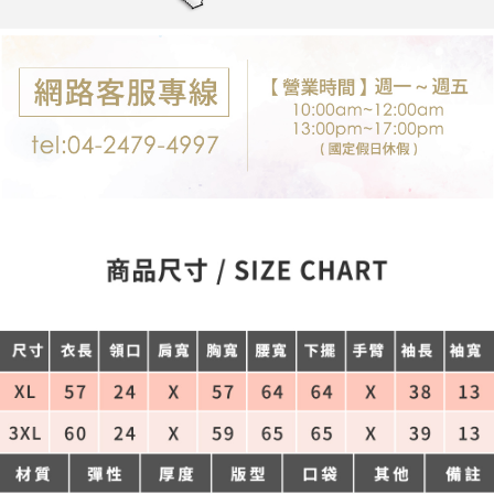
每筆NT$80，滿NT$699(含以上)免運費
購買商品的店家。未經商家同意取消之訂單仍視為有效，需透過AFTEE先享
後付繳納相關費用。
付款後7-11取貨
※ 交易是否成功請以「AFTEE先享後付 」之結帳頁面顯示為準，若有關於
是否繳費成功／繳費後需取消欲退款等相關疑問，請聯繫「AFTEE先享後付
每筆NT$80，滿NT$699(含以上)免運費
客戶支援中心」
https://netprotections.freshdesk.com/support/home
宅配
【注意事項】
１．透過由恩沛科技股份有限公司提供之「AFTEE先享後付」服務完成之交
每筆NT$80，滿NT$699(含以上)免運費
易，需依本服務之必要範圍內提供個人資料，並將交易相關給付款項請求債
權轉讓予恩沛科技股份有限公司。
郵局-限配送台灣外島
２．關於個人資料處理事宜，請瀏覽以下網址：
每筆NT$100，滿NT$3,000(含以上)免運費
https://aftee.tw/terms/#terms3
３．未成年的使用者請事先徵得法定代理人或監護人之同意方可使用
「AFTEE先享後付」，若未經同意申辦者引起之損失，本公司不負相關責
任。
４．使用「AFTEE先享後付」時，將依據個別帳號之用戶狀況，依本公司即
時審查核予不同之上限額度；若仍有額度不足之情形，本公司將視審查結果
請求用戶進行身份認證。
５．嚴禁一人註冊多個帳號或使用他人資訊註冊。若發現惡意使用之情形，
恩沛科技股份有限公司將有權停止該用戶之使用額度並採取法律行動。