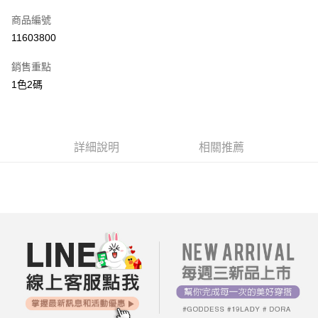
信用卡一次付款
商品編號
超商取貨付款
11603800
LINE Pay
銷售重點
街口支付
1色2碼
AFTEE先享後付
相關說明
【關於「AFTEE先享後付」】
詳細說明
相關推薦
ATM付款
AFTEE先享後付是「在收到商品之後才付款」的支付方式。 讓您購物簡單
便利好安心！
１．簡單：不需註冊會員、不需綁卡、不需儲值。
運送方式
２．便利：只要手機號碼，簡訊認證，即可結帳。
３．安心：先確認商品／服務後，再付款。
全家付款取貨
每筆NT$80，滿NT$699(含以上)免運費
【「AFTEE先享後付」結帳流程】
１．於結帳方式選擇「AFTEE先享後付」後，將跳轉至「AFTEE先享後付」
付款後全家取貨
結帳頁面，進行簡訊認證並確認金額後，即可完成結帳。
２．訂單成立數日內，您將收到繳費通知簡訊。
每筆NT$80，滿NT$699(含以上)免運費
３．收到繳費通知簡訊後14天內，點擊此簡訊中的連結，可透過四大超商／
ATM／網路銀行／等多元方式進行付款，方視為交易完成。
7-11付款取貨
※ 請注意：結帳手續完成當下不需立刻繳費，但若您需要取消訂單，請聯絡