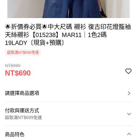
🌟折價券必買🌟中大尺碼 襯衫 復古印花燈籠袖
天絲襯衫【015238】MAR11｜1色2碼
19LADY〔現貨+預購〕
超取滿NT$699免運
NT$990
NT$690
請選擇商品選項
付款與運送方式
超取滿NT$699免運
付款方式
商品特色