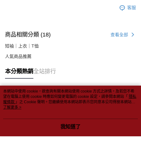
客服
商品相關分類 (18)
查看全部
短袖｜上衣｜T恤
人氣商品推薦
本分類熱銷
全站排行
本網站中使用 cookie，欲查詢有關本網站使用 cookie 方式之詳情，及若您不希
熱門標籤
望在電腦上使用 cookie 時應如何變更電腦的 cookie 設定，請參閱本網站「
隱私
權條款
」之 Cookie 聲明。您繼續使用本網站即表示您同意本公司得按本網站使
用條款之 Cookie 聲明使用 cookie。
了解更多 >
我知道了