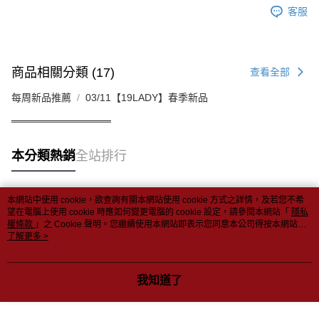
客服
商品相關分類 (17)
查看全部
每周新品推薦
03/11【19LADY】春季新品
══════════════
本分類熱銷
全站排行
本網站中使用 cookie，欲查詢有關本網站使用 cookie 方式之詳情，及若您不希
熱門標籤
望在電腦上使用 cookie 時應如何變更電腦的 cookie 設定，請參閱本網站「
隱私
權條款
」之 Cookie 聲明。您繼續使用本網站即表示您同意本公司得按本網站使
用條款之 Cookie 聲明使用 cookie。
了解更多 >
我知道了