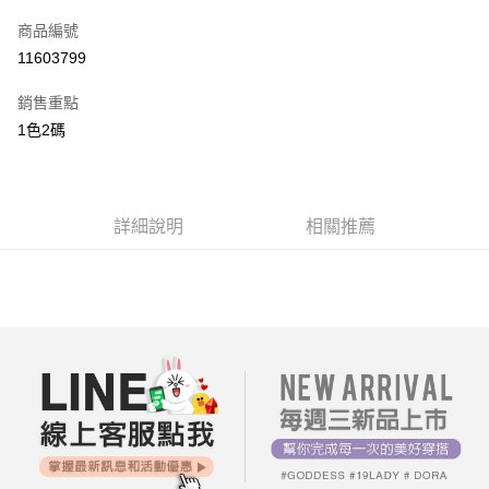
信用卡一次付款
商品編號
超商取貨付款
11603799
LINE Pay
銷售重點
街口支付
1色2碼
AFTEE先享後付
相關說明
【關於「AFTEE先享後付」】
詳細說明
相關推薦
ATM付款
AFTEE先享後付是「在收到商品之後才付款」的支付方式。 讓您購物簡單
便利好安心！
１．簡單：不需註冊會員、不需綁卡、不需儲值。
運送方式
２．便利：只要手機號碼，簡訊認證，即可結帳。
３．安心：先確認商品／服務後，再付款。
全家付款取貨
每筆NT$80，滿NT$699(含以上)免運費
【「AFTEE先享後付」結帳流程】
１．於結帳方式選擇「AFTEE先享後付」後，將跳轉至「AFTEE先享後付」
付款後全家取貨
結帳頁面，進行簡訊認證並確認金額後，即可完成結帳。
２．訂單成立數日內，您將收到繳費通知簡訊。
每筆NT$80，滿NT$699(含以上)免運費
３．收到繳費通知簡訊後14天內，點擊此簡訊中的連結，可透過四大超商／
ATM／網路銀行／等多元方式進行付款，方視為交易完成。
7-11付款取貨
※ 請注意：結帳手續完成當下不需立刻繳費，但若您需要取消訂單，請聯絡