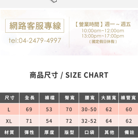
每筆NT$80，滿NT$699(含以上)免運費
購買商品的店家。未經商家同意取消之訂單仍視為有效，需透過AFTEE先享
後付繳納相關費用。
付款後7-11取貨
※ 交易是否成功請以「AFTEE先享後付 」之結帳頁面顯示為準，若有關於
是否繳費成功／繳費後需取消欲退款等相關疑問，請聯繫「AFTEE先享後付
每筆NT$80，滿NT$699(含以上)免運費
客戶支援中心」
https://netprotections.freshdesk.com/support/home
宅配
【注意事項】
１．透過由恩沛科技股份有限公司提供之「AFTEE先享後付」服務完成之交
每筆NT$80，滿NT$699(含以上)免運費
易，需依本服務之必要範圍內提供個人資料，並將交易相關給付款項請求債
權轉讓予恩沛科技股份有限公司。
郵局-限配送台灣外島
２．關於個人資料處理事宜，請瀏覽以下網址：
每筆NT$100，滿NT$3,000(含以上)免運費
https://aftee.tw/terms/#terms3
３．未成年的使用者請事先徵得法定代理人或監護人之同意方可使用
「AFTEE先享後付」，若未經同意申辦者引起之損失，本公司不負相關責
任。
４．使用「AFTEE先享後付」時，將依據個別帳號之用戶狀況，依本公司即
時審查核予不同之上限額度；若仍有額度不足之情形，本公司將視審查結果
請求用戶進行身份認證。
５．嚴禁一人註冊多個帳號或使用他人資訊註冊。若發現惡意使用之情形，
恩沛科技股份有限公司將有權停止該用戶之使用額度並採取法律行動。