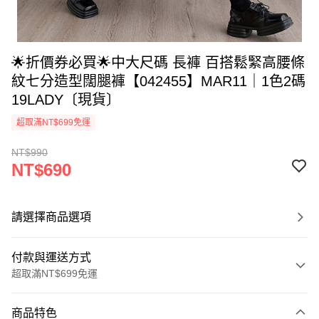
🌟折價券必買🌟中大尺碼 長褲 百搭鬆緊高腰條
紋七分造型闊腿褲【042455】MAR11｜1色2碼
19LADY〔現貨〕
超取滿NT$699免運
NT$990
NT$690
請選擇商品選項
付款與運送方式
超取滿NT$699免運
付款方式
商品特色