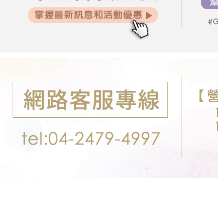
２．關於
郵局-限配
https://aft
每周新品
每筆NT$1
３．未成
「AFTE
每周新品
任。
每周新品
４．使用「
即時審查
每周新品
結果請求
５．嚴禁
形，恩沛
動。