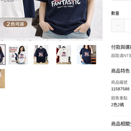
數量
付款與運
超取滿NT$
付款方式
商品特色
信用卡一
商品編號
11587588
超商取貨
銷售重點
LINE Pay
2色2碼
街口支付
商品相關分
AFTEE先