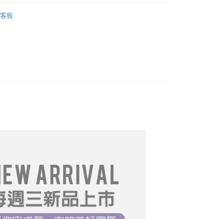
｜T恤
FTEE先享後付」】
客服
先享後付是「在收到商品之後才付款」的支付方式。 讓您購物簡單
推薦
心！
：不需註冊會員、不需綁卡、不需儲值。
════════
：只要手機號碼，簡訊認證，即可結帳。
：先確認商品／服務後，再付款。
DY】中大尺碼__全部商品❤
取貨
專區$249起】
EE先享後付」結帳流程】
0，滿NT$699(含以上)免運費
方式選擇「AFTEE先享後付」後，將跳轉至「AFTEE先享後
系列】
頁面，進行簡訊認證並確認金額後，即可完成結帳。
家取貨
成立數日內，您將收到繳費通知簡訊。
價專區
費通知簡訊後14天內，點擊此簡訊中的連結，可透過四大超商
0，滿NT$699(含以上)免運費
網路銀行／等多元方式進行付款，方視為交易完成。
推薦
03/11【19LADY】春季新品
：結帳手續完成當下不需立刻繳費，但若您需要取消訂單，請聯
取貨
的店家。未經商家同意取消之訂單仍視為有效，需透過AFTEE
推薦
03/25【19LADY】春季新品
繳納相關費用。
0，滿NT$699(含以上)免運費
否成功請以「AFTEE先享後付 」之結帳頁面顯示為準，若有關於
推薦
04/01【19LADY】春季新品
功／繳費後需取消欲退款等相關疑問，請聯繫「AFTEE先享後
1取貨
推薦
04/08【19LADY】春季新品
援中心」
https://netprotections.freshdesk.com/support/home
0，滿NT$699(含以上)免運費
推薦
04/22【19LADY】春季新品
項】
恩沛科技股份有限公司提供之「AFTEE先享後付」服務完成之
推薦
05/06【19LADY】初夏新品
依本服務之必要範圍內提供個人資料，並將交易相關給付款項請
0，滿NT$699(含以上)免運費
讓予恩沛科技股份有限公司。
推薦
05/20【19LADY】初夏新品