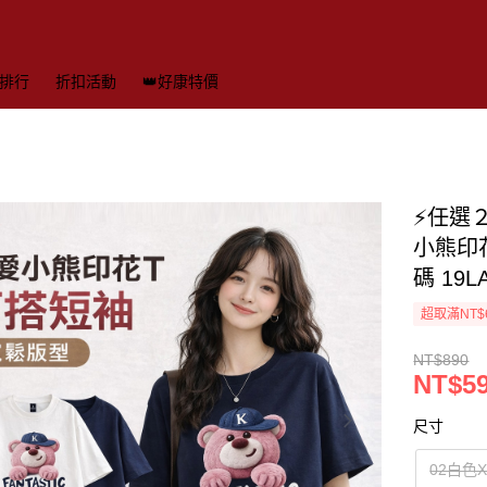
排行
折扣活動
👑好康特價
⚡任選
小熊印花
碼 19
超取滿NT$
NT$890
NT$5
尺寸
02白色X