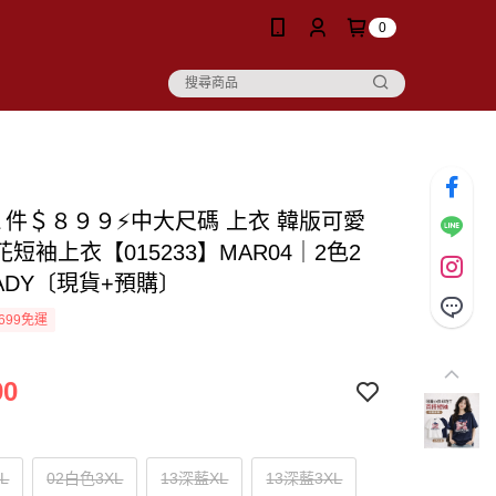
0
２件＄８９９⚡中大尺碼 上衣 韓版可愛
短袖上衣【015233】MAR04｜2色2
LADY〔現貨+預購〕
699免運
90
L
02白色3XL
13深藍XL
13深藍3XL