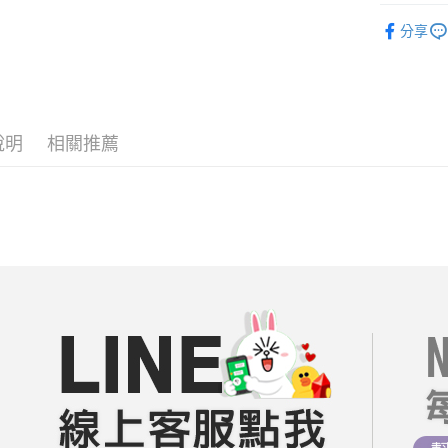
相關說明
短袖｜上衣
【關於「A
分享
ATM付款
AFTEE
人氣商品
便利好安
１．簡單
══════
２．便利
運送方式
３．安心
【19 LA
全家付款
說明
相關推薦
【百搭休閒
【「AFT
每筆NT$8
１．於結帳
【輕熟女
付」結帳
付款後全
２．訂單
👑好康特
３．收到繳
每筆NT$8
／ATM／
每周新品
※ 請注意
7-11付款
絡購買商品
每周新品
先享後付
每筆NT$8
※ 交易是
每周新品
是否繳費成
付款後7-1
每周新品
付客戶支
每筆NT$8
每周新品
【注意事
宅配
１．透過由
每周新品
交易，需
每筆NT$8
求債權轉
每周新品