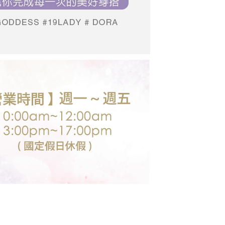
個人資料處理事宜，請瀏覽以下網址：
送台灣外島
ee.tw/terms/#terms3
推薦
05/27【19LADY】初夏新品
00，滿NT$3,000(含以上)免運費
年的使用者請事先徵得法定代理人或監護人之同意方可使用
E先享後付」，若未經同意申辦者引起之損失，本公司不負相關責
推薦
06/10【19LADY】夏季新品
推薦
06/24【19LADY】夏季新品
AFTEE先享後付」時，將依據個別帳號之用戶狀況，依本公司
核予不同之上限額度；若仍有額度不足之情形，本公司將視審查
推薦
07/08【19LADY】夏季新品
用戶進行身份認證。
一人註冊多個帳號或使用他人資訊註冊。若發現惡意使用之情
科技股份有限公司將有權停止該用戶之使用額度並採取法律行