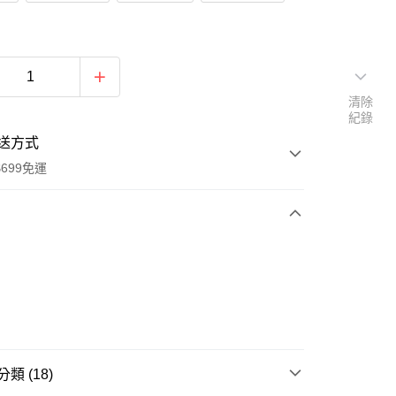
清除
紀錄
送方式
699免運
次付款
付款
類 (18)
享後付