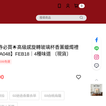
0
價券必買🌟高級感旋轉玻璃杯香薰蠟燭禮
A048】FEB18｜4種味道 〔現貨〕
699免運
90
里拉
02迷迭香薰衣草
03白桃烏龍