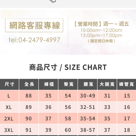
每筆NT$80，滿NT$699(含以上)免運費
購買商品的店家。未經商家同意取消之訂單仍視為有效，需透過AFTEE先享
後付繳納相關費用。
付款後7-11取貨
※ 交易是否成功請以「AFTEE先享後付 」之結帳頁面顯示為準，若有關於
是否繳費成功／繳費後需取消欲退款等相關疑問，請聯繫「AFTEE先享後付
每筆NT$80，滿NT$699(含以上)免運費
客戶支援中心」
https://netprotections.freshdesk.com/support/home
宅配
【注意事項】
１．透過由恩沛科技股份有限公司提供之「AFTEE先享後付」服務完成之交
每筆NT$80，滿NT$699(含以上)免運費
易，需依本服務之必要範圍內提供個人資料，並將交易相關給付款項請求債
權轉讓予恩沛科技股份有限公司。
郵局-限配送台灣外島
２．關於個人資料處理事宜，請瀏覽以下網址：
每筆NT$100，滿NT$3,000(含以上)免運費
https://aftee.tw/terms/#terms3
３．未成年的使用者請事先徵得法定代理人或監護人之同意方可使用
「AFTEE先享後付」，若未經同意申辦者引起之損失，本公司不負相關責
任。
４．使用「AFTEE先享後付」時，將依據個別帳號之用戶狀況，依本公司即
時審查核予不同之上限額度；若仍有額度不足之情形，本公司將視審查結果
請求用戶進行身份認證。
５．嚴禁一人註冊多個帳號或使用他人資訊註冊。若發現惡意使用之情形，
恩沛科技股份有限公司將有權停止該用戶之使用額度並採取法律行動。