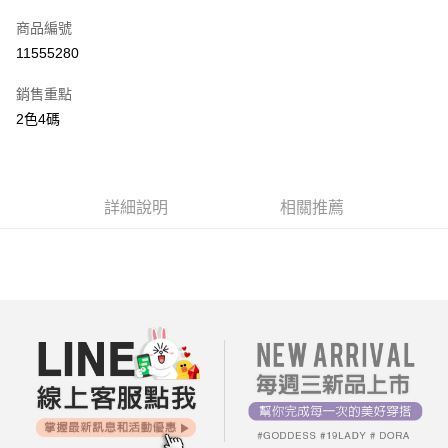
信用卡一次付款
商品編號
超商取貨付款
11555280
LINE Pay
銷售重點
街口支付
2色4碼
AFTEE先享後付
相關說明
【關於「AFTEE先享後付」】
詳細說明
相關推薦
ATM付款
AFTEE先享後付是「在收到商品之後才付款」的支付方式。 讓您購物簡單
便利好安心！
１．簡單：不需註冊會員、不需綁卡、不需儲值。
運送方式
２．便利：只要手機號碼，簡訊認證，即可結帳。
３．安心：先確認商品／服務後，再付款。
全家付款取貨
每筆NT$80，滿NT$699(含以上)免運費
【「AFTEE先享後付」結帳流程】
１．於結帳方式選擇「AFTEE先享後付」後，將跳轉至「AFTEE先享後付」
付款後全家取貨
結帳頁面，進行簡訊認證並確認金額後，即可完成結帳。
２．訂單成立數日內，您將收到繳費通知簡訊。
每筆NT$80，滿NT$699(含以上)免運費
３．收到繳費通知簡訊後14天內，點擊此簡訊中的連結，可透過四大超商／
ATM／網路銀行／等多元方式進行付款，方視為交易完成。
7-11付款取貨
※ 請注意：結帳手續完成當下不需立刻繳費，但若您需要取消訂單，請聯絡