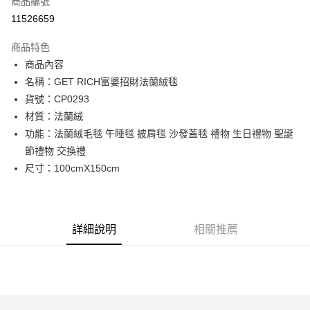
商品編號
超商取貨付款
11526659
LINE Pay
商品特色
街口支付
商品內容
名稱：GET RICH富婆招財法蘭絨毯
AFTEE先享後付
貨號：CP0293
相關說明
材質：法蘭絨
【關於「AFTEE先享後付」】
ATM付款
AFTEE先享後付是「在收到商品之後才付款」的支付方式。 讓您購物簡單
功能：法蘭絨毛毯 午睡毯 披肩毯 沙發蓋毯 禮物 生日禮物 聖誕
便利好安心！
節禮物 交換禮
１．簡單：不需註冊會員、不需綁卡、不需儲值。
運送方式
尺寸：100cmX150cm
２．便利：只要手機號碼，簡訊認證，即可結帳。
３．安心：先確認商品／服務後，再付款。
全家付款取貨
每筆NT$80，滿NT$699(含以上)免運費
【「AFTEE先享後付」結帳流程】
１．於結帳方式選擇「AFTEE先享後付」後，將跳轉至「AFTEE先享後付」
詳細說明
相關推薦
付款後全家取貨
結帳頁面，進行簡訊認證並確認金額後，即可完成結帳。
２．訂單成立數日內，您將收到繳費通知簡訊。
每筆NT$80，滿NT$699(含以上)免運費
３．收到繳費通知簡訊後14天內，點擊此簡訊中的連結，可透過四大超商／
ATM／網路銀行／等多元方式進行付款，方視為交易完成。
7-11付款取貨
※ 請注意：結帳手續完成當下不需立刻繳費，但若您需要取消訂單，請聯絡
每筆NT$80，滿NT$699(含以上)免運費
購買商品的店家。未經商家同意取消之訂單仍視為有效，需透過AFTEE先享
後付繳納相關費用。