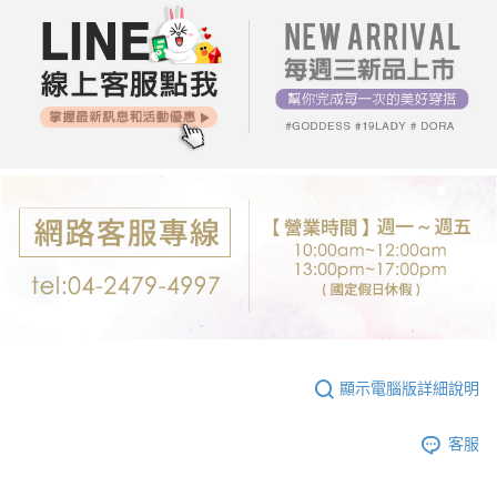
付款後7-11取貨
※ 交易是否成功請以「AFTEE先享後付 」之結帳頁面顯示為準，若有關於
是否繳費成功／繳費後需取消欲退款等相關疑問，請聯繫「AFTEE先享後付
每筆NT$80，滿NT$699(含以上)免運費
客戶支援中心」
https://netprotections.freshdesk.com/support/home
宅配
【注意事項】
１．透過由恩沛科技股份有限公司提供之「AFTEE先享後付」服務完成之交
每筆NT$80，滿NT$699(含以上)免運費
易，需依本服務之必要範圍內提供個人資料，並將交易相關給付款項請求債
權轉讓予恩沛科技股份有限公司。
郵局-限配送台灣外島
２．關於個人資料處理事宜，請瀏覽以下網址：
每筆NT$100，滿NT$3,000(含以上)免運費
https://aftee.tw/terms/#terms3
３．未成年的使用者請事先徵得法定代理人或監護人之同意方可使用
「AFTEE先享後付」，若未經同意申辦者引起之損失，本公司不負相關責
任。
４．使用「AFTEE先享後付」時，將依據個別帳號之用戶狀況，依本公司即
時審查核予不同之上限額度；若仍有額度不足之情形，本公司將視審查結果
請求用戶進行身份認證。
５．嚴禁一人註冊多個帳號或使用他人資訊註冊。若發現惡意使用之情形，
恩沛科技股份有限公司將有權停止該用戶之使用額度並採取法律行動。
顯示電腦版詳細說明
客服