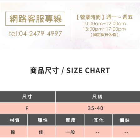
付款後7-11取貨
※ 交易是否成功請以「AFTEE先享後付 」之結帳頁面顯示為準，若有關於
是否繳費成功／繳費後需取消欲退款等相關疑問，請聯繫「AFTEE先享後付
每筆NT$80，滿NT$699(含以上)免運費
客戶支援中心」
https://netprotections.freshdesk.com/support/home
宅配
【注意事項】
１．透過由恩沛科技股份有限公司提供之「AFTEE先享後付」服務完成之交
每筆NT$80，滿NT$699(含以上)免運費
易，需依本服務之必要範圍內提供個人資料，並將交易相關給付款項請求債
權轉讓予恩沛科技股份有限公司。
郵局-限配送台灣外島
２．關於個人資料處理事宜，請瀏覽以下網址：
每筆NT$100，滿NT$3,000(含以上)免運費
https://aftee.tw/terms/#terms3
３．未成年的使用者請事先徵得法定代理人或監護人之同意方可使用
「AFTEE先享後付」，若未經同意申辦者引起之損失，本公司不負相關責
任。
４．使用「AFTEE先享後付」時，將依據個別帳號之用戶狀況，依本公司即
時審查核予不同之上限額度；若仍有額度不足之情形，本公司將視審查結果
請求用戶進行身份認證。
５．嚴禁一人註冊多個帳號或使用他人資訊註冊。若發現惡意使用之情形，
恩沛科技股份有限公司將有權停止該用戶之使用額度並採取法律行動。