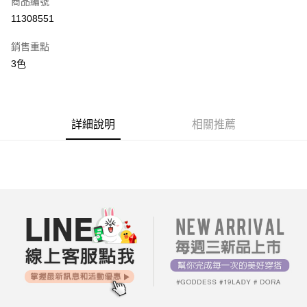
商品編號
超商取貨付款
11308551
LINE Pay
銷售重點
街口支付
3色
AFTEE先享後付
相關說明
【關於「AFTEE先享後付」】
詳細說明
相關推薦
ATM付款
AFTEE先享後付是「在收到商品之後才付款」的支付方式。 讓您購物簡單
便利好安心！
１．簡單：不需註冊會員、不需綁卡、不需儲值。
運送方式
２．便利：只要手機號碼，簡訊認證，即可結帳。
３．安心：先確認商品／服務後，再付款。
全家付款取貨
每筆NT$80，滿NT$699(含以上)免運費
【「AFTEE先享後付」結帳流程】
１．於結帳方式選擇「AFTEE先享後付」後，將跳轉至「AFTEE先享後付」
付款後全家取貨
結帳頁面，進行簡訊認證並確認金額後，即可完成結帳。
２．訂單成立數日內，您將收到繳費通知簡訊。
每筆NT$80，滿NT$699(含以上)免運費
３．收到繳費通知簡訊後14天內，點擊此簡訊中的連結，可透過四大超商／
ATM／網路銀行／等多元方式進行付款，方視為交易完成。
7-11付款取貨
※ 請注意：結帳手續完成當下不需立刻繳費，但若您需要取消訂單，請聯絡
每筆NT$80，滿NT$699(含以上)免運費
購買商品的店家。未經商家同意取消之訂單仍視為有效，需透過AFTEE先享
後付繳納相關費用。