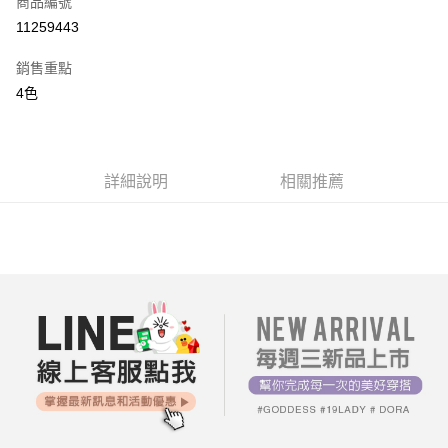
商品編號
超商取貨付款
11259443
LINE Pay
銷售重點
街口支付
4色
AFTEE先享後付
相關說明
【關於「AFTEE先享後付」】
詳細說明
相關推薦
ATM付款
AFTEE先享後付是「在收到商品之後才付款」的支付方式。 讓您購物簡單
便利好安心！
１．簡單：不需註冊會員、不需綁卡、不需儲值。
運送方式
２．便利：只要手機號碼，簡訊認證，即可結帳。
３．安心：先確認商品／服務後，再付款。
全家付款取貨
每筆NT$80，滿NT$699(含以上)免運費
【「AFTEE先享後付」結帳流程】
１．於結帳方式選擇「AFTEE先享後付」後，將跳轉至「AFTEE先享後付」
付款後全家取貨
結帳頁面，進行簡訊認證並確認金額後，即可完成結帳。
２．訂單成立數日內，您將收到繳費通知簡訊。
每筆NT$80，滿NT$699(含以上)免運費
３．收到繳費通知簡訊後14天內，點擊此簡訊中的連結，可透過四大超商／
ATM／網路銀行／等多元方式進行付款，方視為交易完成。
7-11付款取貨
※ 請注意：結帳手續完成當下不需立刻繳費，但若您需要取消訂單，請聯絡
每筆NT$80，滿NT$699(含以上)免運費
購買商品的店家。未經商家同意取消之訂單仍視為有效，需透過AFTEE先享
後付繳納相關費用。