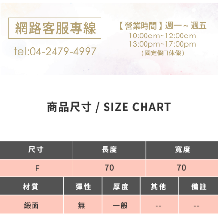
付款後7-11取貨
※ 交易是否成功請以「AFTEE先享後付 」之結帳頁面顯示為準，若有關於
是否繳費成功／繳費後需取消欲退款等相關疑問，請聯繫「AFTEE先享後付
每筆NT$80，滿NT$699(含以上)免運費
客戶支援中心」
https://netprotections.freshdesk.com/support/home
宅配
【注意事項】
１．透過由恩沛科技股份有限公司提供之「AFTEE先享後付」服務完成之交
每筆NT$80，滿NT$699(含以上)免運費
易，需依本服務之必要範圍內提供個人資料，並將交易相關給付款項請求債
權轉讓予恩沛科技股份有限公司。
郵局-限配送台灣外島
２．關於個人資料處理事宜，請瀏覽以下網址：
每筆NT$100，滿NT$3,000(含以上)免運費
https://aftee.tw/terms/#terms3
３．未成年的使用者請事先徵得法定代理人或監護人之同意方可使用
「AFTEE先享後付」，若未經同意申辦者引起之損失，本公司不負相關責
任。
４．使用「AFTEE先享後付」時，將依據個別帳號之用戶狀況，依本公司即
時審查核予不同之上限額度；若仍有額度不足之情形，本公司將視審查結果
請求用戶進行身份認證。
５．嚴禁一人註冊多個帳號或使用他人資訊註冊。若發現惡意使用之情形，
恩沛科技股份有限公司將有權停止該用戶之使用額度並採取法律行動。