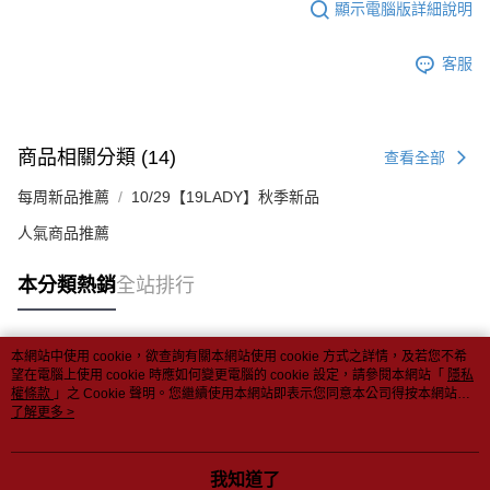
顯示電腦版詳細說明
客服
商品相關分類 (14)
查看全部
每周新品推薦
10/29【19LADY】秋季新品
人氣商品推薦
本分類熱銷
全站排行
本網站中使用 cookie，欲查詢有關本網站使用 cookie 方式之詳情，及若您不希
熱門標籤
望在電腦上使用 cookie 時應如何變更電腦的 cookie 設定，請參閱本網站「
隱私
權條款
」之 Cookie 聲明。您繼續使用本網站即表示您同意本公司得按本網站使
用條款之 Cookie 聲明使用 cookie。
了解更多 >
我知道了