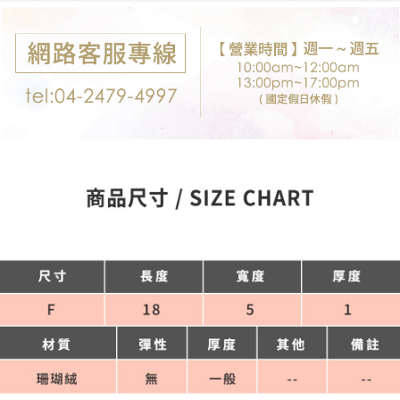
付款後7-11取貨
※ 交易是否成功請以「AFTEE先享後付 」之結帳頁面顯示為準，若有關於
是否繳費成功／繳費後需取消欲退款等相關疑問，請聯繫「AFTEE先享後付
每筆NT$80，滿NT$699(含以上)免運費
客戶支援中心」
https://netprotections.freshdesk.com/support/home
宅配
【注意事項】
１．透過由恩沛科技股份有限公司提供之「AFTEE先享後付」服務完成之交
每筆NT$80，滿NT$699(含以上)免運費
易，需依本服務之必要範圍內提供個人資料，並將交易相關給付款項請求債
權轉讓予恩沛科技股份有限公司。
郵局-限配送台灣外島
２．關於個人資料處理事宜，請瀏覽以下網址：
每筆NT$100，滿NT$3,000(含以上)免運費
https://aftee.tw/terms/#terms3
３．未成年的使用者請事先徵得法定代理人或監護人之同意方可使用
「AFTEE先享後付」，若未經同意申辦者引起之損失，本公司不負相關責
任。
４．使用「AFTEE先享後付」時，將依據個別帳號之用戶狀況，依本公司即
時審查核予不同之上限額度；若仍有額度不足之情形，本公司將視審查結果
請求用戶進行身份認證。
５．嚴禁一人註冊多個帳號或使用他人資訊註冊。若發現惡意使用之情形，
恩沛科技股份有限公司將有權停止該用戶之使用額度並採取法律行動。