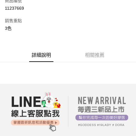
商品編號
超商取貨付款
11237669
LINE Pay
銷售重點
街口支付
3色
AFTEE先享後付
相關說明
【關於「AFTEE先享後付」】
詳細說明
相關推薦
ATM付款
AFTEE先享後付是「在收到商品之後才付款」的支付方式。 讓您購物簡單
便利好安心！
１．簡單：不需註冊會員、不需綁卡、不需儲值。
運送方式
２．便利：只要手機號碼，簡訊認證，即可結帳。
３．安心：先確認商品／服務後，再付款。
全家付款取貨
每筆NT$80，滿NT$699(含以上)免運費
【「AFTEE先享後付」結帳流程】
１．於結帳方式選擇「AFTEE先享後付」後，將跳轉至「AFTEE先享後付」
付款後全家取貨
結帳頁面，進行簡訊認證並確認金額後，即可完成結帳。
２．訂單成立數日內，您將收到繳費通知簡訊。
每筆NT$80，滿NT$699(含以上)免運費
３．收到繳費通知簡訊後14天內，點擊此簡訊中的連結，可透過四大超商／
ATM／網路銀行／等多元方式進行付款，方視為交易完成。
7-11付款取貨
※ 請注意：結帳手續完成當下不需立刻繳費，但若您需要取消訂單，請聯絡
每筆NT$80，滿NT$699(含以上)免運費
購買商品的店家。未經商家同意取消之訂單仍視為有效，需透過AFTEE先享
後付繳納相關費用。