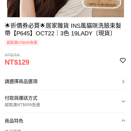
🌟折價券必買🌟居家雜貨 INS風貓咪洗臉束髮
帶【P645】OCT22｜3色 19LADY〔現貨〕
超取滿NT$699免運
NT$259
NT$129
請選擇商品選項
付款與運送方式
超取滿NT$699免運
付款方式
商品特色
信用卡一次付款