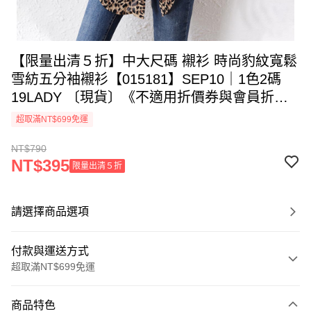
【限量出清５折】中大尺碼 襯衫 時尚豹紋寬鬆
雪紡五分袖襯衫【015181】SEP10｜1色2碼
19LADY 〔現貨〕《不適用折價券與會員折
扣》《售出不退換》
超取滿NT$699免運
NT$790
NT$395
限量出清５折
請選擇商品選項
付款與運送方式
超取滿NT$699免運
付款方式
商品特色