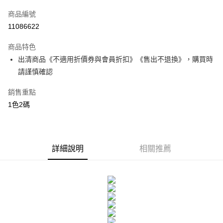
信用卡一次付款
商品編號
超商取貨付款
11086622
LINE Pay
商品特色
街口支付
出清商品《不適用折價券與會員折扣》《售出不退換》，購買時
請謹慎確認
AFTEE先享後付
相關說明
銷售重點
【關於「AFTEE先享後付」】
1色2碼
ATM付款
AFTEE先享後付是「在收到商品之後才付款」的支付方式。 讓您購物簡單
便利好安心！
１．簡單：不需註冊會員、不需綁卡、不需儲值。
運送方式
２．便利：只要手機號碼，簡訊認證，即可結帳。
３．安心：先確認商品／服務後，再付款。
全家付款取貨
詳細說明
相關推薦
每筆NT$80，滿NT$699(含以上)免運費
【「AFTEE先享後付」結帳流程】
１．於結帳方式選擇「AFTEE先享後付」後，將跳轉至「AFTEE先享後付」
付款後全家取貨
結帳頁面，進行簡訊認證並確認金額後，即可完成結帳。
２．訂單成立數日內，您將收到繳費通知簡訊。
每筆NT$80，滿NT$699(含以上)免運費
３．收到繳費通知簡訊後14天內，點擊此簡訊中的連結，可透過四大超商／
ATM／網路銀行／等多元方式進行付款，方視為交易完成。
7-11付款取貨
※ 請注意：結帳手續完成當下不需立刻繳費，但若您需要取消訂單，請聯絡