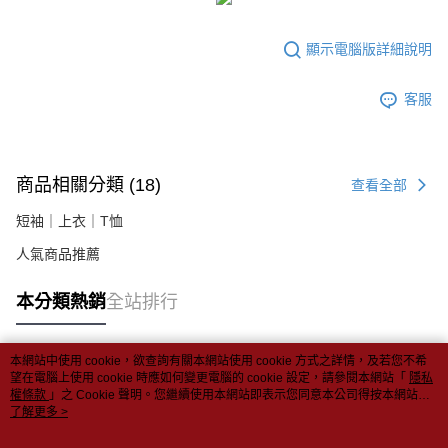
每筆NT$80，滿NT$699(含以上)免運費
購買商品的店家。未經商家同意取消之訂單仍視為有效，需透過AFTEE先享
後付繳納相關費用。
付款後7-11取貨
※ 交易是否成功請以「AFTEE先享後付 」之結帳頁面顯示為準，若有關於
顯示電腦版詳細說明
是否繳費成功／繳費後需取消欲退款等相關疑問，請聯繫「AFTEE先享後付
每筆NT$80，滿NT$699(含以上)免運費
客戶支援中心」
https://netprotections.freshdesk.com/support/home
客服
宅配
【注意事項】
１．透過由恩沛科技股份有限公司提供之「AFTEE先享後付」服務完成之交
每筆NT$80，滿NT$699(含以上)免運費
易，需依本服務之必要範圍內提供個人資料，並將交易相關給付款項請求債
權轉讓予恩沛科技股份有限公司。
郵局-限配送台灣外島
２．關於個人資料處理事宜，請瀏覽以下網址：
商品相關分類 (18)
查看全部
每筆NT$100，滿NT$3,000(含以上)免運費
https://aftee.tw/terms/#terms3
３．未成年的使用者請事先徵得法定代理人或監護人之同意方可使用
短袖｜上衣｜T恤
「AFTEE先享後付」，若未經同意申辦者引起之損失，本公司不負相關責
人氣商品推薦
任。
４．使用「AFTEE先享後付」時，將依據個別帳號之用戶狀況，依本公司即
時審查核予不同之上限額度；若仍有額度不足之情形，本公司將視審查結果
本分類熱銷
全站排行
請求用戶進行身份認證。
５．嚴禁一人註冊多個帳號或使用他人資訊註冊。若發現惡意使用之情形，
恩沛科技股份有限公司將有權停止該用戶之使用額度並採取法律行動。
本網站中使用 cookie，欲查詢有關本網站使用 cookie 方式之詳情，及若您不希
熱門標籤
望在電腦上使用 cookie 時應如何變更電腦的 cookie 設定，請參閱本網站「
隱私
權條款
」之 Cookie 聲明。您繼續使用本網站即表示您同意本公司得按本網站使
用條款之 Cookie 聲明使用 cookie。
了解更多 >