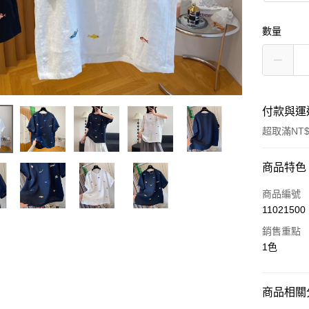
數量
付款與運
超取滿NT$
付款方式
商品特色
信用卡一
商品編號
11021500
超商取貨
銷售重點
LINE Pay
1色
街口支付
商品相關分
AFTEE先