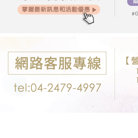
２．關於
郵局-限配
https://aft
每周新品
每筆NT$1
３．未成
「AFTE
每周新品
任。
每周新品
４．使用「
即時審查
結果請求
５．嚴禁
形，恩沛
動。