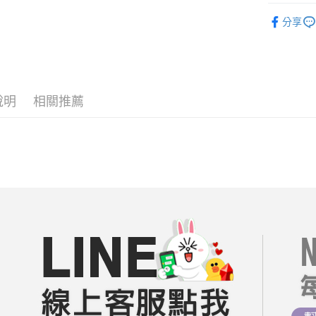
相關說明
短袖｜上衣
【關於「A
分享
ATM付款
AFTEE
══════
便利好安
１．簡單
【19 LA
２．便利
運送方式
３．安心
【日系文藝
全家付款
說明
相關推薦
【棉麻專區
【「AFT
每筆NT$8
１．於結帳
🔥折價券
付」結帳
付款後全
２．訂單
每周新品
３．收到繳
每筆NT$8
／ATM／
每周新品
※ 請注意
7-11付款
絡購買商品
每周新品
先享後付
每筆NT$8
※ 交易是
每周新品
是否繳費成
付款後7-1
每周新品
付客戶支
每筆NT$8
每周新品
【注意事
宅配
１．透過由
每周新品
交易，需
每筆NT$8
求債權轉
每周新品