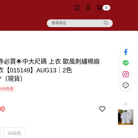
0
價券必買🌟中大尺碼 上衣 歐風刺繡棉麻
【015149】AUG13｜2色
DY〔現貨〕
699免運
90
02白色