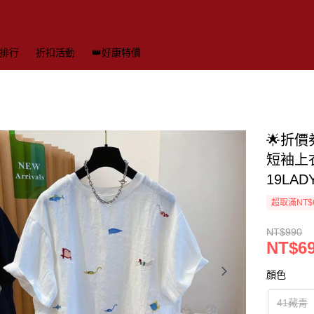
排行
折扣活動
👑好康特價
🌟折
短袖上衣
19LA
超取滿NT$
NT$990
NT$6
顏色
41藏青