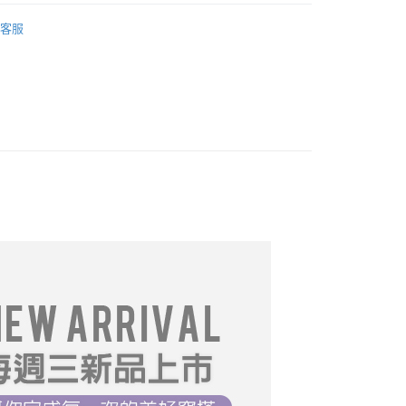
｜T恤
FTEE先享後付」】
客服
先享後付是「在收到商品之後才付款」的支付方式。 讓您購物簡單
════════
心！
：不需註冊會員、不需綁卡、不需儲值。
DY】中大尺碼__全部商品❤
：只要手機號碼，簡訊認證，即可結帳。
：先確認商品／服務後，再付款。
專區$299起】
取貨
$199起】
EE先享後付」結帳流程】
0，滿NT$699(含以上)免運費
方式選擇「AFTEE先享後付」後，將跳轉至「AFTEE先享後
必買
頁面，進行簡訊認證並確認金額後，即可完成結帳。
家取貨
成立數日內，您將收到繳費通知簡訊。
推薦
08/27【19LADY】夏末新品
費通知簡訊後14天內，點擊此簡訊中的連結，可透過四大超商
0，滿NT$699(含以上)免運費
網路銀行／等多元方式進行付款，方視為交易完成。
推薦
09/10【19LADY】夏末新品
：結帳手續完成當下不需立刻繳費，但若您需要取消訂單，請聯
取貨
的店家。未經商家同意取消之訂單仍視為有效，需透過AFTEE
推薦
09/24【19LADY】初秋新品
繳納相關費用。
0，滿NT$699(含以上)免運費
否成功請以「AFTEE先享後付 」之結帳頁面顯示為準，若有關於
推薦
10/01【19LADY】初秋新品
功／繳費後需取消欲退款等相關疑問，請聯繫「AFTEE先享後
1取貨
推薦
10/29【19LADY】秋季新品
援中心」
https://netprotections.freshdesk.com/support/home
0，滿NT$699(含以上)免運費
推薦
11/05【19LADY】秋季新品
項】
恩沛科技股份有限公司提供之「AFTEE先享後付」服務完成之
推薦
04/01【19LADY】春季新品
依本服務之必要範圍內提供個人資料，並將交易相關給付款項請
0，滿NT$699(含以上)免運費
讓予恩沛科技股份有限公司。
推薦
04/22【19LADY】春季新品