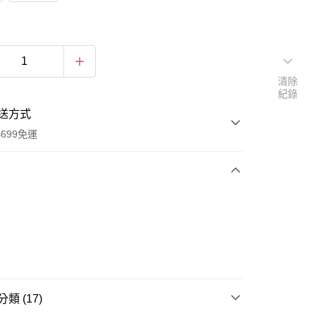
清除
紀錄
送方式
699免運
次付款
付款
類 (17)
享後付