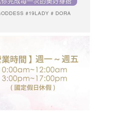
個人資料處理事宜，請瀏覽以下網址：
送台灣外島
ee.tw/terms/#terms3
推薦
04/29【19LADY】春季新品
00，滿NT$3,000(含以上)免運費
年的使用者請事先徵得法定代理人或監護人之同意方可使用
E先享後付」，若未經同意申辦者引起之損失，本公司不負相關責
推薦
05/27【19LADY】初夏新品
推薦
06/03【19LADY】夏季新品
AFTEE先享後付」時，將依據個別帳號之用戶狀況，依本公司
核予不同之上限額度；若仍有額度不足之情形，本公司將視審查
用戶進行身份認證。
一人註冊多個帳號或使用他人資訊註冊。若發現惡意使用之情
科技股份有限公司將有權停止該用戶之使用額度並採取法律行