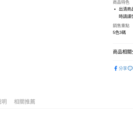
商品特色
LINE Pay
出清商
時請謹
街口支付
銷售重點
AFTEE先
5色3碼
相關說明
【關於「A
ATM付款
AFTEE
商品相關分
便利好安
１．簡單
【19 LA
２．便利
運送方式
分享
３．安心
人氣商品
全家付款
【「AFT
內衣｜睡
每筆NT$8
１．於結帳
付」結帳
══════
付款後全
２．訂單
３．收到繳
說明
相關推薦
🌼穿搭周
每筆NT$8
／ATM／
※ 請注意
🌟【限量
7-11付款
絡購買商品
每周新品
先享後付
每筆NT$8
※ 交易是
每周新品
是否繳費成