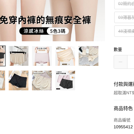
02簡約
03薄暮
48淺裸膚
數量
付款與運
超取滿NT$
付款方式
商品特色
信用卡一
商品編號
10955412
超商取貨