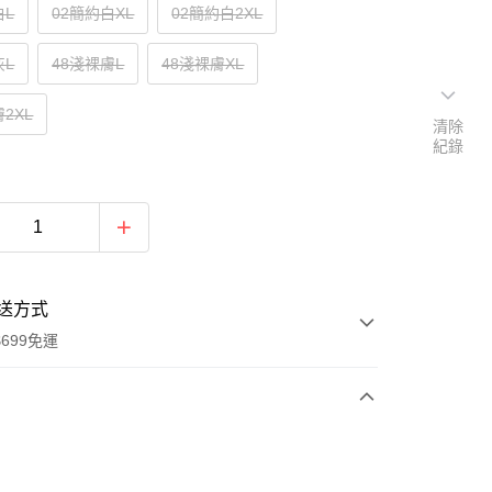
白L
02簡約白XL
02簡約白2XL
灰L
48淺裸膚L
48淺裸膚XL
2XL
清除
紀錄
送方式
699免運
次付款
付款