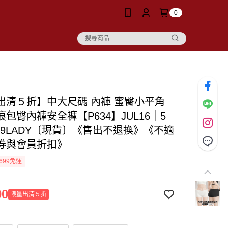
0
出清５折】中大尺碼 內褲 蜜臀小平角
包臀內褲安全褲【P634】JUL16｜5
 19LADY〔現貨〕《售出不退換》《不適
券與會員折扣》
699免運
00
限量出清５折