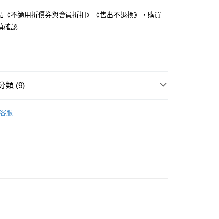
品《不適用折價券與會員折扣》《售出不退換》，購買
慎確認
享後付
FTEE先享後付」】
先享後付是「在收到商品之後才付款」的支付方式。 讓您購物簡單
類 (9)
心！
：不需註冊會員、不需綁卡、不需儲值。
DY】中大尺碼__全部商品❤
：只要手機號碼，簡訊認證，即可結帳。
客服
：先確認商品／服務後，再付款。
推薦
取貨
EE先享後付」結帳流程】
衣｜泳衣
0，滿NT$699(含以上)免運費
方式選擇「AFTEE先享後付」後，將跳轉至「AFTEE先享後
頁面，進行簡訊認證並確認金額後，即可完成結帳。
════════
家取貨
成立數日內，您將收到繳費通知簡訊。
費通知簡訊後14天內，點擊此簡訊中的連結，可透過四大超商
邊
0，滿NT$699(含以上)免運費
網路銀行／等多元方式進行付款，方視為交易完成。
：結帳手續完成當下不需立刻繳費，但若您需要取消訂單，請聯
出清．5折起】
取貨
的店家。未經商家同意取消之訂單仍視為有效，需透過AFTEE
推薦
11/05【19LADY】秋季新品
繳納相關費用。
0，滿NT$699(含以上)免運費
否成功請以「AFTEE先享後付 」之結帳頁面顯示為準，若有關於
推薦
05/20【19LADY】初夏新品
功／繳費後需取消欲退款等相關疑問，請聯繫「AFTEE先享後