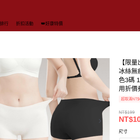
排行
折扣活動
👑好康特價
【限量
冰絲無痕
色3碼
用折價
超取滿NT$
NT$199
NT$1
尺寸