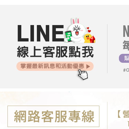
付款後7-1
付客戶支
每筆NT$8
每周新品
【注意事
宅配
１．透過由
交易，需
每筆NT$8
求債權轉
２．關於
郵局-限配
https://aft
每筆NT$1
３．未成
「AFTE
任。
４．使用「
即時審查
結果請求
５．嚴禁
形，恩沛
動。