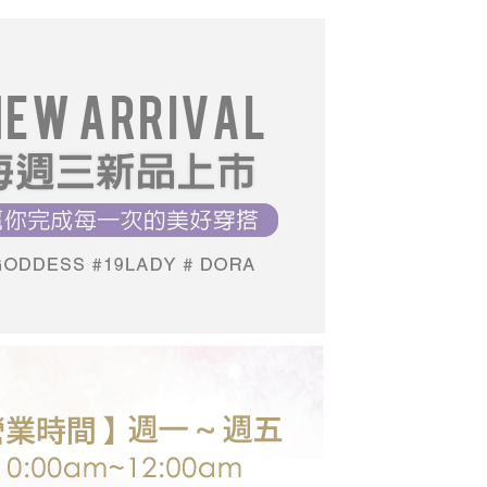
1取貨
援中心」
https://netprotections.freshdesk.com/support/home
0，滿NT$699(含以上)免運費
推薦
07/15【19LADY】夏季新品
項】
恩沛科技股份有限公司提供之「AFTEE先享後付」服務完成之
依本服務之必要範圍內提供個人資料，並將交易相關給付款項請
0，滿NT$699(含以上)免運費
讓予恩沛科技股份有限公司。
個人資料處理事宜，請瀏覽以下網址：
送台灣外島
ee.tw/terms/#terms3
00，滿NT$3,000(含以上)免運費
年的使用者請事先徵得法定代理人或監護人之同意方可使用
E先享後付」，若未經同意申辦者引起之損失，本公司不負相關責
AFTEE先享後付」時，將依據個別帳號之用戶狀況，依本公司
核予不同之上限額度；若仍有額度不足之情形，本公司將視審查
用戶進行身份認證。
一人註冊多個帳號或使用他人資訊註冊。若發現惡意使用之情
科技股份有限公司將有權停止該用戶之使用額度並採取法律行