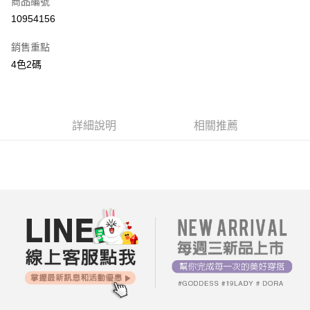
商品編號
超商取貨付款
10954156
LINE Pay
銷售重點
街口支付
4色2碼
AFTEE先享後付
相關說明
【關於「AFTEE先享後付」】
詳細說明
相關推薦
ATM付款
AFTEE先享後付是「在收到商品之後才付款」的支付方式。 讓您購物簡單
便利好安心！
１．簡單：不需註冊會員、不需綁卡、不需儲值。
運送方式
２．便利：只要手機號碼，簡訊認證，即可結帳。
３．安心：先確認商品／服務後，再付款。
全家付款取貨
每筆NT$80，滿NT$699(含以上)免運費
【「AFTEE先享後付」結帳流程】
１．於結帳方式選擇「AFTEE先享後付」後，將跳轉至「AFTEE先享後付」
付款後全家取貨
結帳頁面，進行簡訊認證並確認金額後，即可完成結帳。
２．訂單成立數日內，您將收到繳費通知簡訊。
每筆NT$80，滿NT$699(含以上)免運費
３．收到繳費通知簡訊後14天內，點擊此簡訊中的連結，可透過四大超商／
ATM／網路銀行／等多元方式進行付款，方視為交易完成。
7-11付款取貨
※ 請注意：結帳手續完成當下不需立刻繳費，但若您需要取消訂單，請聯絡
每筆NT$80，滿NT$699(含以上)免運費
購買商品的店家。未經商家同意取消之訂單仍視為有效，需透過AFTEE先享
後付繳納相關費用。