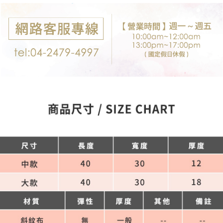
付款後7-11取貨
※ 交易是否成功請以「AFTEE先享後付 」之結帳頁面顯示為準，若有關於
是否繳費成功／繳費後需取消欲退款等相關疑問，請聯繫「AFTEE先享後付
每筆NT$80，滿NT$699(含以上)免運費
客戶支援中心」
https://netprotections.freshdesk.com/support/home
宅配
【注意事項】
１．透過由恩沛科技股份有限公司提供之「AFTEE先享後付」服務完成之交
每筆NT$80，滿NT$699(含以上)免運費
易，需依本服務之必要範圍內提供個人資料，並將交易相關給付款項請求債
權轉讓予恩沛科技股份有限公司。
郵局-限配送台灣外島
２．關於個人資料處理事宜，請瀏覽以下網址：
每筆NT$100，滿NT$3,000(含以上)免運費
https://aftee.tw/terms/#terms3
３．未成年的使用者請事先徵得法定代理人或監護人之同意方可使用
「AFTEE先享後付」，若未經同意申辦者引起之損失，本公司不負相關責
任。
４．使用「AFTEE先享後付」時，將依據個別帳號之用戶狀況，依本公司即
時審查核予不同之上限額度；若仍有額度不足之情形，本公司將視審查結果
請求用戶進行身份認證。
５．嚴禁一人註冊多個帳號或使用他人資訊註冊。若發現惡意使用之情形，
恩沛科技股份有限公司將有權停止該用戶之使用額度並採取法律行動。