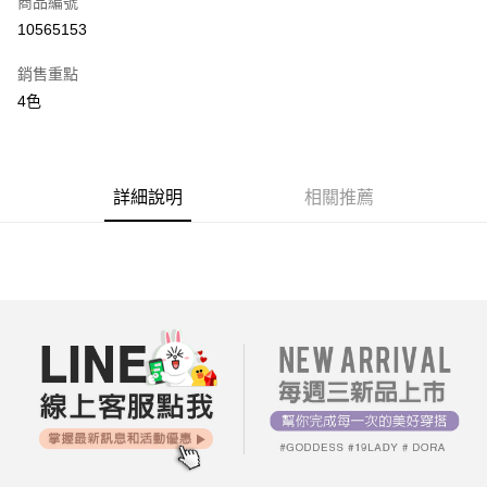
商品編號
超商取貨付款
10565153
LINE Pay
銷售重點
街口支付
4色
AFTEE先享後付
相關說明
【關於「AFTEE先享後付」】
詳細說明
相關推薦
ATM付款
AFTEE先享後付是「在收到商品之後才付款」的支付方式。 讓您購物簡單
便利好安心！
１．簡單：不需註冊會員、不需綁卡、不需儲值。
運送方式
２．便利：只要手機號碼，簡訊認證，即可結帳。
３．安心：先確認商品／服務後，再付款。
全家付款取貨
每筆NT$80，滿NT$699(含以上)免運費
【「AFTEE先享後付」結帳流程】
１．於結帳方式選擇「AFTEE先享後付」後，將跳轉至「AFTEE先享後付」
付款後全家取貨
結帳頁面，進行簡訊認證並確認金額後，即可完成結帳。
２．訂單成立數日內，您將收到繳費通知簡訊。
每筆NT$80，滿NT$699(含以上)免運費
３．收到繳費通知簡訊後14天內，點擊此簡訊中的連結，可透過四大超商／
ATM／網路銀行／等多元方式進行付款，方視為交易完成。
7-11付款取貨
※ 請注意：結帳手續完成當下不需立刻繳費，但若您需要取消訂單，請聯絡
每筆NT$80，滿NT$699(含以上)免運費
購買商品的店家。未經商家同意取消之訂單仍視為有效，需透過AFTEE先享
後付繳納相關費用。