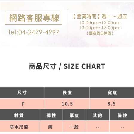
付款後7-11取貨
※ 交易是否成功請以「AFTEE先享後付 」之結帳頁面顯示為準，若有關於
是否繳費成功／繳費後需取消欲退款等相關疑問，請聯繫「AFTEE先享後付
每筆NT$80，滿NT$699(含以上)免運費
客戶支援中心」
https://netprotections.freshdesk.com/support/home
宅配
【注意事項】
１．透過由恩沛科技股份有限公司提供之「AFTEE先享後付」服務完成之交
每筆NT$80，滿NT$699(含以上)免運費
易，需依本服務之必要範圍內提供個人資料，並將交易相關給付款項請求債
權轉讓予恩沛科技股份有限公司。
郵局-限配送台灣外島
２．關於個人資料處理事宜，請瀏覽以下網址：
每筆NT$100，滿NT$3,000(含以上)免運費
https://aftee.tw/terms/#terms3
３．未成年的使用者請事先徵得法定代理人或監護人之同意方可使用
「AFTEE先享後付」，若未經同意申辦者引起之損失，本公司不負相關責
任。
４．使用「AFTEE先享後付」時，將依據個別帳號之用戶狀況，依本公司即
時審查核予不同之上限額度；若仍有額度不足之情形，本公司將視審查結果
請求用戶進行身份認證。
５．嚴禁一人註冊多個帳號或使用他人資訊註冊。若發現惡意使用之情形，
恩沛科技股份有限公司將有權停止該用戶之使用額度並採取法律行動。