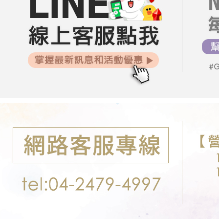
每筆NT$8
每周新品
【注意事
宅配
１．透過由
08/05【
交易，需
每筆NT$8
求債權轉
２．關於
郵局-限配
https://aft
每筆NT$1
３．未成
「AFTE
任。
４．使用「
即時審查
結果請求
５．嚴禁
形，恩沛
動。