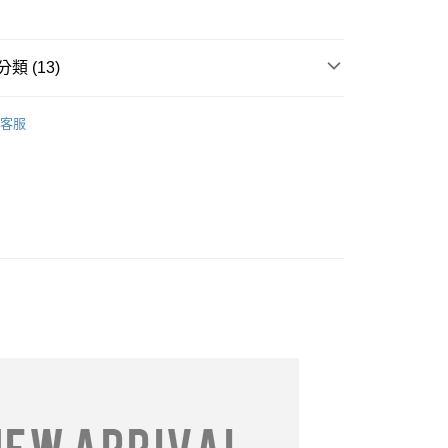
類 (13)
享後付
衣｜泳衣
FTEE先享後付」】
客服
先享後付是「在收到商品之後才付款」的支付方式。 讓您購物簡單
推薦
心！
：不需註冊會員、不需綁卡、不需儲值。
════════
：只要手機號碼，簡訊認證，即可結帳。
：先確認商品／服務後，再付款。
DY】中大尺碼__全部商品❤
取貨
邊
EE先享後付」結帳流程】
0，滿NT$699(含以上)免運費
方式選擇「AFTEE先享後付」後，將跳轉至「AFTEE先享後
必買
頁面，進行簡訊認證並確認金額後，即可完成結帳。
家取貨
成立數日內，您將收到繳費通知簡訊。
費通知簡訊後14天內，點擊此簡訊中的連結，可透過四大超商
0，滿NT$699(含以上)免運費
網路銀行／等多元方式進行付款，方視為交易完成。
推薦
01/14【19LADY】冬季新品
：結帳手續完成當下不需立刻繳費，但若您需要取消訂單，請聯
取貨
的店家。未經商家同意取消之訂單仍視為有效，需透過AFTEE
推薦
03/11【19LADY】春季新品
繳納相關費用。
0，滿NT$699(含以上)免運費
否成功請以「AFTEE先享後付 」之結帳頁面顯示為準，若有關於
推薦
06/24【19LADY】夏季新品
功／繳費後需取消欲退款等相關疑問，請聯繫「AFTEE先享後
1取貨
推薦
07/08【19LADY】夏季新品
援中心」
https://netprotections.freshdesk.com/support/home