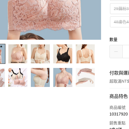
29藕粉3
48膚色4
數量
付款與運
超取滿NT$
付款方式
商品特色
信用卡一
商品編號
10317920
超商取貨
銷售重點
LINE Pay