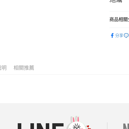
3色3碼
街口支付
商品相關分
AFTEE先
相關說明
內衣｜睡
【關於「A
分享
ATM付款
AFTEE
人氣商品
便利好安
１．簡單
══════
２．便利
運送方式
３．安心
【19 LA
全家付款
說明
相關推薦
🌼穿搭周
【「AFT
每筆NT$8
１．於結帳
🔥折價券
付」結帳
付款後全
２．訂單
現貨專區
３．收到繳
每筆NT$8
／ATM／
每周新品
※ 請注意
7-11付款
絡購買商品
每周新品
先享後付
每筆NT$8
※ 交易是
每周新品
是否繳費成
付款後7-1
每周新品
付客戶支