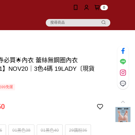
0
價券必買🌟內衣 蕾絲無鋼圈內衣
81】NOV20｜3色4碼 19LADY〔現貨
〕
699免運
50
6
01黑色38
01黑色40
29藕粉36