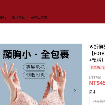
排行
折扣活動
👑好康特價
🌟折
【F01
+預購
超取滿NT$
NT$790
NT$4
尺寸
01黑色3