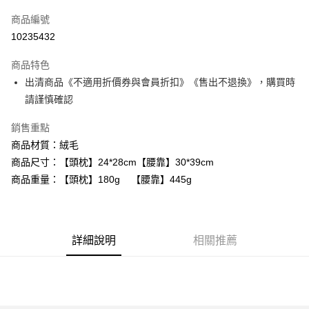
信用卡一次付款
商品編號
超商取貨付款
10235432
LINE Pay
商品特色
街口支付
出清商品《不適用折價券與會員折扣》《售出不退換》，購買時
請謹慎確認
AFTEE先享後付
相關說明
銷售重點
【關於「AFTEE先享後付」】
商品材質：絨毛
ATM付款
AFTEE先享後付是「在收到商品之後才付款」的支付方式。 讓您購物簡單
商品尺寸：【頭枕】24*28cm【腰靠】30*39cm
便利好安心！
１．簡單：不需註冊會員、不需綁卡、不需儲值。
商品重量：【頭枕】180g 【腰靠】445g
運送方式
２．便利：只要手機號碼，簡訊認證，即可結帳。
３．安心：先確認商品／服務後，再付款。
全家付款取貨
每筆NT$80，滿NT$699(含以上)免運費
【「AFTEE先享後付」結帳流程】
１．於結帳方式選擇「AFTEE先享後付」後，將跳轉至「AFTEE先享後付」
詳細說明
相關推薦
付款後全家取貨
結帳頁面，進行簡訊認證並確認金額後，即可完成結帳。
２．訂單成立數日內，您將收到繳費通知簡訊。
每筆NT$80，滿NT$699(含以上)免運費
３．收到繳費通知簡訊後14天內，點擊此簡訊中的連結，可透過四大超商／
ATM／網路銀行／等多元方式進行付款，方視為交易完成。
7-11付款取貨
※ 請注意：結帳手續完成當下不需立刻繳費，但若您需要取消訂單，請聯絡