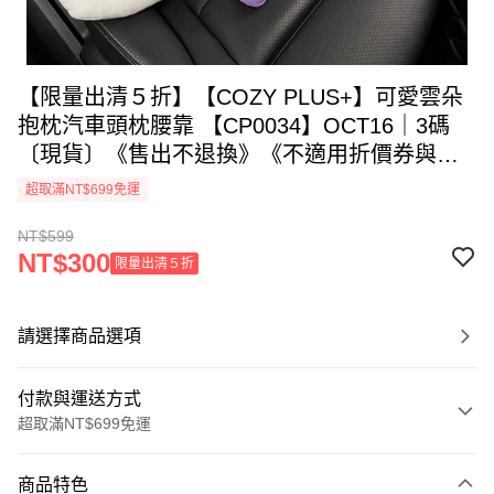
【限量出清５折】【COZY PLUS+】可愛雲朵
抱枕汽車頭枕腰靠 【CP0034】OCT16｜3碼
〔現貨〕《售出不退換》《不適用折價券與會
員折扣》
超取滿NT$699免運
NT$599
NT$300
限量出清５折
請選擇商品選項
付款與運送方式
超取滿NT$699免運
付款方式
商品特色